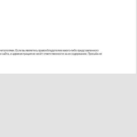
 читателями. Если вы являетесь правообладателем какого-либо представленного
 сайта, и администрация не несёт ответственности за их содержание. Просьба не