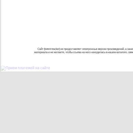
Сайт (torrent tracker) не предоставляет электронные версии произведений, а
материала и не желаете, чтобы ссылка на него находилась в нашем каталоге, св