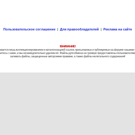
Пользовательское соглашение
|
Для правообладателей
|
Реклама на сайте
!ВНИМАНИЕ!
 занимается лишь коллекционированием и каталогизацией ссылок, присылаемых и публикуемых на форуме нашими
яжитесь с нами, и мы незамедлительно удалим её. Файлы для обмена на трекере предоставлены пользователями
заливать файлы, защищенные авторскими правами, а также файлы нелегального содержания!