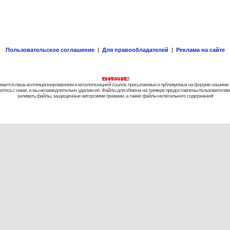
Пользовательское соглашение
|
Для правообладателей
|
Реклама на сайте
!ВНИМАНИЕ!
 занимается лишь коллекционированием и каталогизацией ссылок, присылаемых и публикуемых на форуме нашими
яжитесь с нами, и мы незамедлительно удалим её. Файлы для обмена на трекере предоставлены пользователями
заливать файлы, защищенные авторскими правами, а также файлы нелегального содержания!