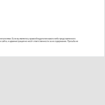
 читателями. Если вы являетесь правообладателем какого-либо представленного
 сайта, и администрация не несёт ответственности за их содержание. Просьба не