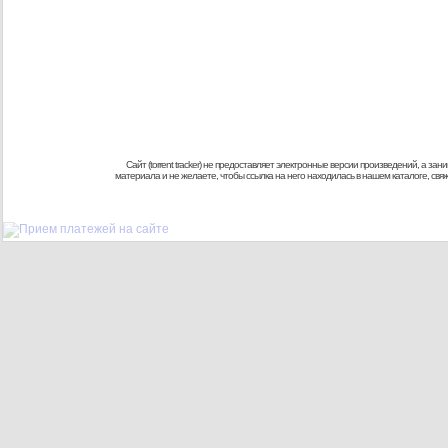
Сайт (torrent tracker) не предоставляет электронные версии произведений, а
материала и не желаете, чтобы ссылка на него находилась в нашем каталоге, св