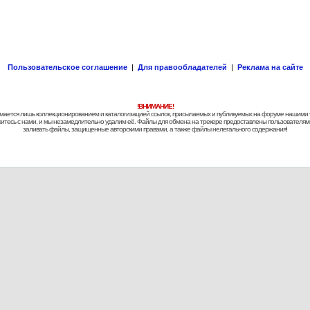
Пользовательское соглашение
|
Для правообладателей
|
Реклама на сайте
!ВНИМАНИЕ!
 занимается лишь коллекционированием и каталогизацией ссылок, присылаемых и публикуемых на форуме нашими
яжитесь с нами, и мы незамедлительно удалим её. Файлы для обмена на трекере предоставлены пользователями
заливать файлы, защищенные авторскими правами, а также файлы нелегального содержания!