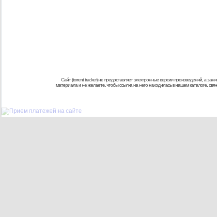
Сайт (torrent tracker) не предоставляет электронные версии произведений, а
материала и не желаете, чтобы ссылка на него находилась в нашем каталоге, св