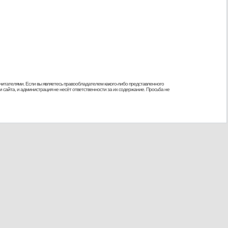
 читателями. Если вы являетесь правообладателем какого-либо представленного
 сайта, и администрация не несёт ответственности за их содержание. Просьба не