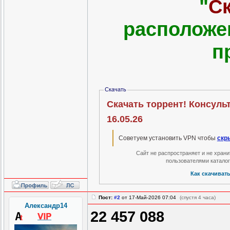
"
С
расположе
п
Скачать
Скачать торрент! Консуль
16.05.26
Советуем установить VPN чтобы
скр
Сайт не распространяет и не хран
пользователями катало
Как скачиват
Пост:
#2
от 17-Май-2026 07:04
(спустя 4 часа)
Александр14
22 457 088