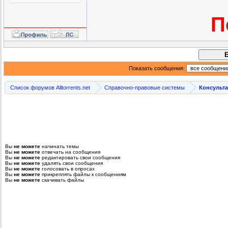
П
Показать сообщения:
Список форумов Alltorrents.net
Справочно-правовые системы
Консульт
Вы
не можете
начинать темы
Вы
не можете
отвечать на сообщения
Вы
не можете
редактировать свои сообщения
Вы
не можете
удалять свои сообщения
Вы
не можете
голосовать в опросах
Вы
не можете
прикреплять файлы к сообщениям
Вы
не можете
скачивать файлы