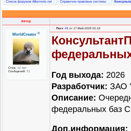
Список форумов Alltorrents.net
Справочно-правовые системы
Консульт
Автор
Пост:
#1
от 17-Май-2026 02:19
®
WorldCreator
Консультант
федеральных б
Стаж:
12 лет
Сообщений:
71
Год выхода:
2026
Разработчик:
ЗАО "
Описание:
Очередн
федеральных баз 
Доп.информация: