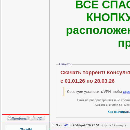
ВСЕ СПА
КНОПКУ
расположе
п
Скачать
Скачать торрент! Консул
с 01.01.26 по 28.03.26
Советуем установить VPN чтобы
скр
Сайт не распространяет и не хран
пользователями катало
Как скачиват
Пост:
#2
от 28-Мар-2026 22:51
(спустя 17 минут)
7lobiN