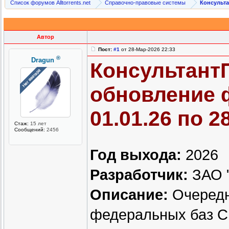
Список форумов Alltorrents.net
Справочно-правовые системы
Консульт
Автор
Пост:
#1
от 28-Мар-2026 22:33
®
Dragun
Консультант
обновление 
01.01.26 по 2
Стаж:
15 лет
Сообщений:
2456
Год выхода:
2026
Разработчик:
ЗАО "
Описание:
Очередн
федеральных баз 