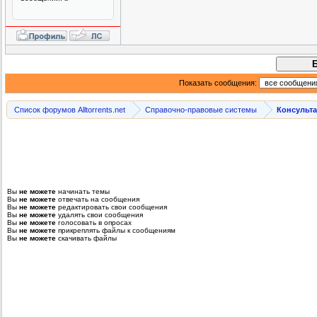
Показать сообщения:
Список форумов Alltorrents.net
Справочно-правовые системы
Консульт
Вы
не можете
начинать темы
Вы
не можете
отвечать на сообщения
Вы
не можете
редактировать свои сообщения
Вы
не можете
удалять свои сообщения
Вы
не можете
голосовать в опросах
Вы
не можете
прикреплять файлы к сообщениям
Вы
не можете
скачивать файлы