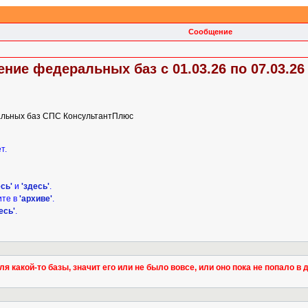
Сообщение
ие федеральных баз с 01.03.26 по 07.03.26
льных баз СПС КонсультантПлюс
т.
есь'
и
'здесь'
.
ите в
'архиве'
.
есь'
.
 какой-то базы, значит его или не было вовсе, или оно пока не попало в