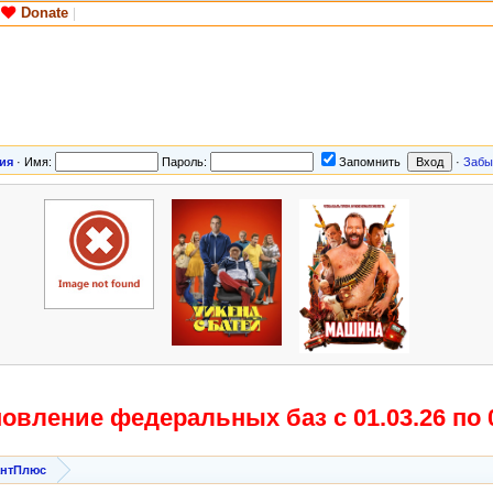
Donate
|
ия
·
Имя:
Пароль:
Запомнить
·
Забы
овление федеральных баз с 01.03.26 по 0
антПлюс