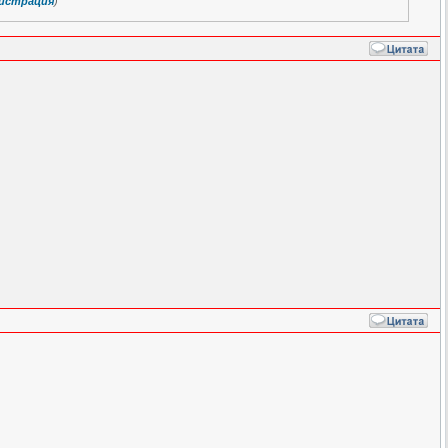
истрация
)