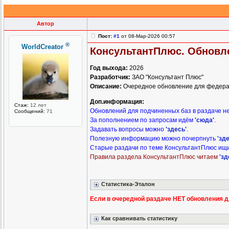
Автор
Пост:
#1
от 08-Мар-2026 00:57
®
WorldCreator
КонсультантПлюс. Обновлен
Год выхода:
2026
Разработчик:
ЗАО "Консультант Плюс"
Описание:
Очередное обновление для федера
Доп.информация:
Стаж:
12 лет
Обновлений для подчиненных баз в раздаче не
Сообщений:
71
За пополнением по запросам идём
'сюда'
.
Задавать вопросы можно
'здесь'
.
Полезную информацию можно почерпнуть
'зд
Старые раздачи по теме КонсультантПлюс ищ
Правила раздела КонсультантПлюс читаем
'зд
Статистика-Эталон
Если в очередной раздаче НЕТ обновления для
Как сравнивать статистику