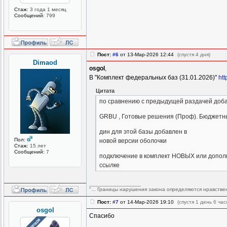
Стаж:
3 года 1 месяц
Сообщений:
799
Пост:
#6
от 13-Мар-2026 12:44
(спустя 4 дня)
Dimaod
osgol
,
В "Комплект федеральных баз (31.01.2026)"
htt
Цитата
по сравнению с предыдущей раздачей доб
GRBU , Готовые решения (Проф). Бюджетны
дин для этой базы добавлен в
Пол:
новой версии оболочки
Стаж:
15 лет
Сообщений:
7
подключение в комплект НОВЫХ или допол
ссылке
_________________
"... Границы нарушения закона определяются нравстве
Пост:
#7
от 14-Мар-2026 19:10
(спустя 1 день 6 час
osgol
Спасибо