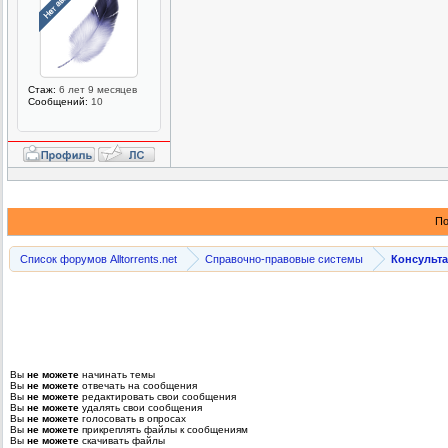
Стаж:
6 лет 9 месяцев
Сообщений:
10
По
Список форумов Alltorrents.net
Справочно-правовые системы
Консульт
Вы
не можете
начинать темы
Вы
не можете
отвечать на сообщения
Вы
не можете
редактировать свои сообщения
Вы
не можете
удалять свои сообщения
Вы
не можете
голосовать в опросах
Вы
не можете
прикреплять файлы к сообщениям
Вы
не можете
скачивать файлы