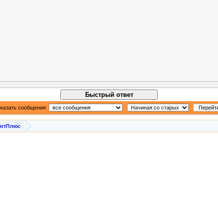
Быстрый ответ
казать сообщения:
антПлюс