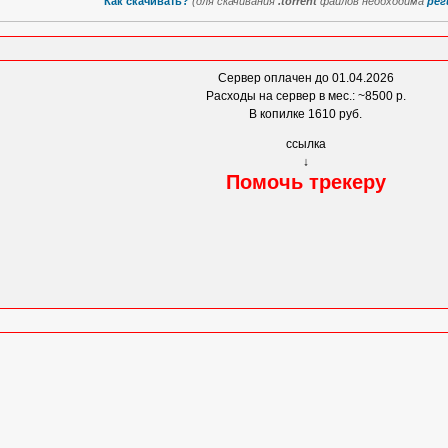
Как скачивать?
(для скачивания
.torrent
файлов необходима
рег
Сервер оплачен до 01.04.2026
Расходы на сервер в мес.: ~8500 р.
В копилке 1610 руб.
ссылка
↓
Помочь трекеру