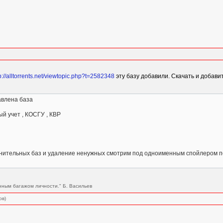
p://alltorrents.net/viewtopic.php?t=2582348
эту базу добавили. Скачать и добави
авлена база
й учет , КОСГУ , КВР
нительных баз и удаление ненужных смотрим под одноименным спойлером п
нным багажом личности." Б. Васильев
ов)