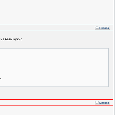
ть в базы нужно
о