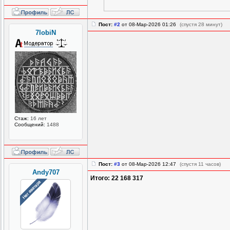
Пост:
#2
от 08-Мар-2026 01:26
(спустя 28 минут)
7lobiN
Стаж:
16 лет
Сообщений:
1488
Пост:
#3
от 08-Мар-2026 12:47
(спустя 11 часов)
Andy707
Итого: 22 168 317