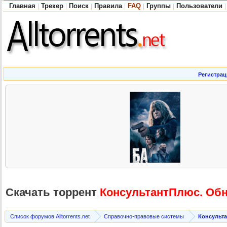
Главная
Трекер
Поиск
Правила
FAQ
Группы
Пользователи
|
|
|
|
|
|
|
Регистрац
Скачать торрент
КонсультантП
люс. Обн
Список форумов Alltorrents.net
Справочно-правовые системы
Консульт