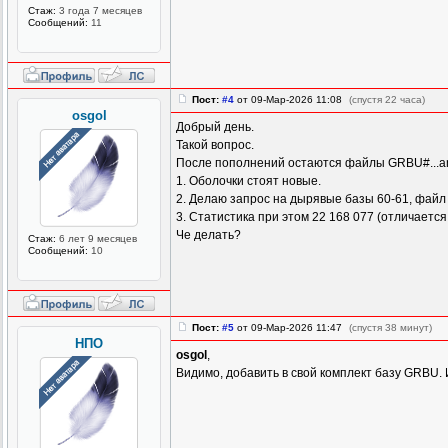
Стаж:
3 года 7 месяцев
Сообщений:
11
Пост:
#4
от 09-Мар-2026 11:08
(спустя 22 часа)
osgol
Добрый день.
Такой вопрос.
После пополнений остаются файлы GRBU#...a
1. Оболочки стоят новые.
2. Делаю запрос на дырявые базы 60-61, файл
3. Статистика при этом 22 168 077 (отличается
Че делать?
Стаж:
6 лет 9 месяцев
Сообщений:
10
Пост:
#5
от 09-Мар-2026 11:47
(спустя 38 минут)
НПО
osgol
,
Видимо, добавить в свой комплект базу GRBU. И