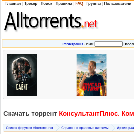
Главная
Трекер
Поиск
Правила
FAQ
Группы
Пользователи
|
|
|
|
|
|
|
Регистрация
·
Имя:
Парол
Скачать торрент
КонсультантП
люс. Ко
Список форумов Alltorrents.net
Справочно-правовые системы
Архив ра