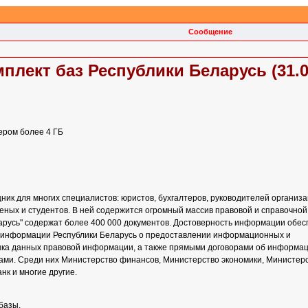
Сообщение
лект баз Республики Беларусь (31.0
ером более 4 ГБ
ик для многих специалистов: юристов, бухгалтеров, руководителей организа
ченых и студентов. В ней содержится огромный массив правовой и справочной
русь" содержат более 400 000 документов. Достоверность информации обес
 информации Республики Беларусь о предоставлении информационных и
нка данных правовой информации, а также прямыми договорами об информа
ми. Среди них Министерство финансов, Министерство экономики, Министерст
к и многие другие.
базы.