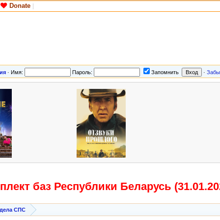
Donate
|
ия
·
Имя:
Пароль:
Запомнить
·
Забы
плект баз Республики Беларусь (31.01.20
здела СПС