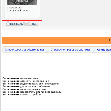
Стаж:
16 лет
Сообщений:
1489
По
Список форумов Alltorrents.net
Справочно-правовые системы
Архив ра
Вы
не можете
начинать темы
Вы
не можете
отвечать на сообщения
Вы
не можете
редактировать свои сообщения
Вы
не можете
удалять свои сообщения
Вы
не можете
голосовать в опросах
Вы
не можете
прикреплять файлы к сообщениям
Вы
не можете
скачивать файлы