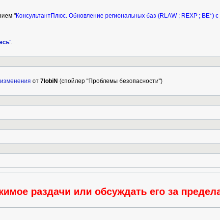
нием "
КонсультантПлюс. Обновление региональных баз (RLAW ; REXP ; BE*) с 
есь'
.
 изменения
от
7lobiN
(спойлер "Проблемы безопасности")
имое раздачи или обсуждать его за пределам