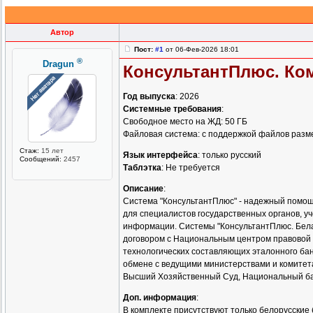
Автор
Пост:
#1
от 06-Фев-2026 18:01
®
Dragun
КонсультантПлюс. Комп
Год выпуска
: 2026
Системные требования
:
Свободное место на ЖД: 50 ГБ
Файловая система: с поддержкой файлов разм
Стаж:
15 лет
Язык интерфейса
: только русский
Сообщений:
2457
Таблэтка
: Не требуется
Описание
:
Система "КонсультантПлюс" - надежный помощн
для специалистов государственных органов, у
информации. Системы "КонсультантПлюс. Бела
договором с Национальным центром правовой
технологических составляющих эталонного ба
обмене с ведущими министерствами и комитета
Высший Хозяйственный Суд, Национальный бан
Доп. информация
:
В комплекте присутствуют только белорусские 