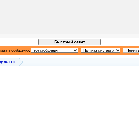
Быстрый ответ
казать сообщения:
здела СПС