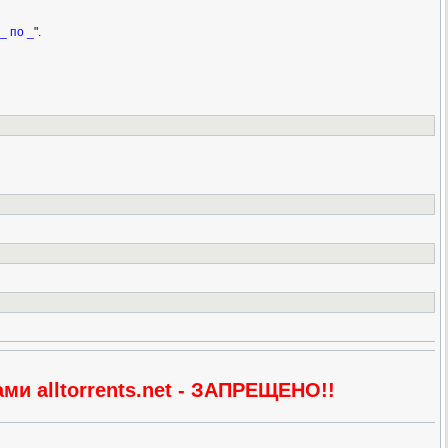
_ по _
".
и alltorrents.net - ЗАПРЕЩЕНО!!