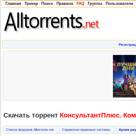
Главная
Трекер
Поиск
Правила
FAQ
Группы
Пользователи
|
|
|
|
|
|
|
Регистрац
Скачать торрент
КонсультантП
люс. Ком
Список форумов Alltorrents.net
Справочно-правовые системы
Архив ра