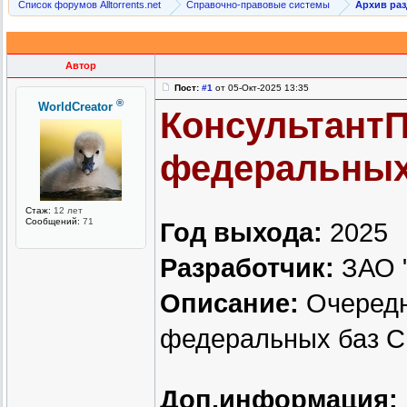
Список форумов Alltorrents.net
Справочно-правовые системы
Архив ра
Автор
Пост:
#1
от 05-Окт-2025 13:35
®
WorldCreator
Консультант
федеральных б
Стаж:
12 лет
Сообщений:
71
Год выхода:
2025
Разработчик:
ЗАО "
Описание:
Очередн
федеральных баз 
Доп.информация: