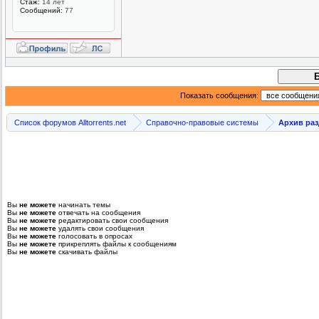
Стаж:
14 лет
Сообщений:
77
Показать сообщения:
Список форумов Alltorrents.net
Справочно-правовые системы
Архив ра
Вы
не можете
начинать темы
Вы
не можете
отвечать на сообщения
Вы
не можете
редактировать свои сообщения
Вы
не можете
удалять свои сообщения
Вы
не можете
голосовать в опросах
Вы
не можете
прикреплять файлы к сообщениям
Вы
не можете
скачивать файлы