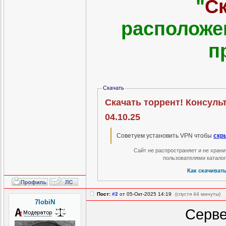
"
С
расположе
п
Скачать
Скачать торрент! Консуль
04.10.25
Советуем установить VPN чтобы
скр
Сайт не распространяет и не хран
пользователями катало
Как скачиват
Пост:
#2
от 05-Окт-2025 14:19
(спустя 44 минуты)
7lobiN
Серве