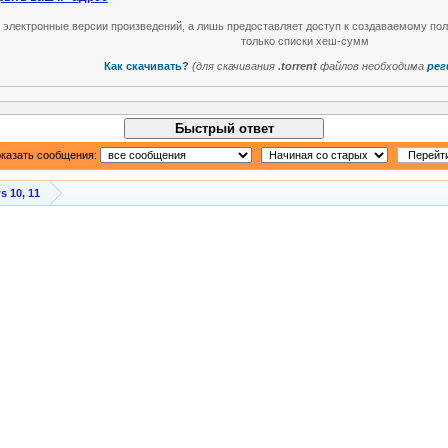
т электронные версии произведений, а лишь предоставляет доступ к создаваемому по
только списки хеш-сумм
Как скачивать?
(для скачивания
.torrent
файлов необходима
рег
Быстрый ответ
казать сообщения:
 10, 11