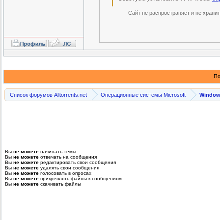
Сайт не распространяет и не храни
По
Список форумов Alltorrents.net
Операционные системы Microsoft
Windows
Вы
не можете
начинать темы
Вы
не можете
отвечать на сообщения
Вы
не можете
редактировать свои сообщения
Вы
не можете
удалять свои сообщения
Вы
не можете
голосовать в опросах
Вы
не можете
прикреплять файлы к сообщениям
Вы
не можете
скачивать файлы