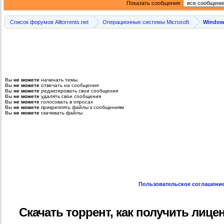
Показать сообщения:
Список форумов Alltorrents.net
Операционные системы Microsoft
Windows
Вы
не можете
начинать темы
Вы
не можете
отвечать на сообщения
Вы
не можете
редактировать свои сообщения
Вы
не можете
удалять свои сообщения
Вы
не можете
голосовать в опросах
Вы
не можете
прикреплять файлы к сообщениям
Вы
не можете
скачивать файлы
Пользовательское соглашени
Скачать торрент, как получить лице