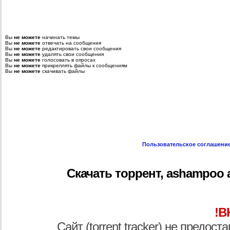
Вы
не можете
начинать темы
Вы
не можете
отвечать на сообщения
Вы
не можете
редактировать свои сообщения
Вы
не можете
удалять свои сообщения
Вы
не можете
голосовать в опросах
Вы
не можете
прикреплять файлы к сообщениям
Вы
не можете
скачивать файлы
Пользовательское соглашени
Скачать торрент, ashampoo an
!В
Сайт (torrent tracker) не предос