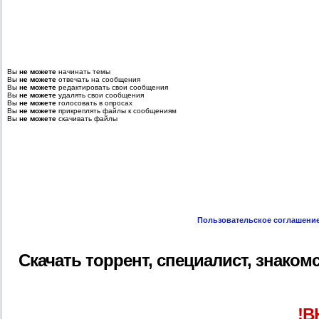
Вы
не можете
начинать темы
Вы
не можете
отвечать на сообщения
Вы
не можете
редактировать свои сообщения
Вы
не можете
удалять свои сообщения
Вы
не можете
голосовать в опросах
Вы
не можете
прикреплять файлы к сообщениям
Вы
не можете
скачивать файлы
Пользовательское соглашени
Скачать торрент, специалист, знакомс
!В