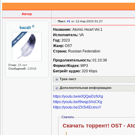
Автор
Пост:
#1
от 12-Апр-2023 01:27
®
bazalt
Название:
Atomic Heart Vol.1
Исполнитель:
VA
Год:
2023
Жанр:
OST
Страна:
Russian Federation
Продолжительность:
01:10:38
Стаж:
15 лет
Формат/Кодек:
MP3
Сообщений:
12634
Битрейт аудио:
320 Kbps
Трек-лист
Дополнительная информация:
https://youtu.be/e0QQaiDzNXg
https://youtu.be/l9wqp3AxCKg
https://youtu.be/ZXSi4EcxnuY
Скачать
Скачать торрент! OST - Ato