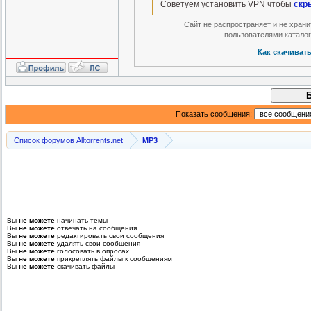
Советуем установить VPN чтобы
скр
Сайт не распространяет и не хран
пользователями катало
Как скачиват
Показать сообщения:
Список форумов Alltorrents.net
MP3
Вы
не можете
начинать темы
Вы
не можете
отвечать на сообщения
Вы
не можете
редактировать свои сообщения
Вы
не можете
удалять свои сообщения
Вы
не можете
голосовать в опросах
Вы
не можете
прикреплять файлы к сообщениям
Вы
не можете
скачивать файлы