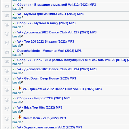
√
·
Сборник - В машине с музыкой Vol.312 (2022) MP3
bazalt
√
·
VA - Музыка для машины Vol.11 (2023) MP3
bazalt
√
·
Cбoрник - Музыка в тачку (2023) MP3
bazalt
√
·
VA - Дискотека 2023 Dance Club Vol. 217 (2023) MP3
bazalt
√
·
VA - Top 100 2022 Shazam (2022) MP3
bazalt
√
·
Depeche Mode - Memento Mori (2023) MP3
bazalt
√
·
Сборник - Новинки с разных популярных MP3 сайтов. Ver.126 [01.04] (
bazalt
√
·
VA - Дискотека 2023 Dance Club Vol. 214 (2023) MP3
bazalt
√
·
VA - Get Down Deep House (2023) MP3
bazalt
√
·
VA - Дискотека 2022 Dance Club Vol. 211 (2022) MP3
bazalt
√
·
Сборник - Ретро СССР (2011) MP3
bazalt
√
·
VA - Ibiza Top Hits (2022) MP3
bazalt
√
·
Rammstein - Zeit (2022) MP3
bazalt
√
·
VA - Украинские песенки Vol.2 (2023) MP3