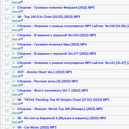
bazalt
√
·
Сборник - Громкие новинки Февраля (2022) MP3
bazalt
√
·
VA - Top 100 DJs Chart [03.03] (2023) MP3
bazalt
√
·
Сборник - Новинки с разных популярных MP3 сайтов. Ver.119 [01.05] (2
bazalt
√
·
Сборник - В машине с музыкой Vol.314 (2022) MP3
bazalt
√
·
Сборник - Громкие новинки Мая (2022) MP3
bazalt
√
·
Сборник - В машине с музыкой Vol.277 (2022) MP3
bazalt
√
·
Сборник - Новинки с разных популярных MP3 сайтов. Ver.121 [01.07] (
bazalt
√
·
OST - Atomic Heart Vol.1 (2023) MP3
bazalt
√
·
Сборник - Русские хиты [3] (2022) MP3
bazalt
√
·
Сборник - Всего понемногу Vol 7. (2022) MP3
bazalt
√
·
VA - TikTok Trending Top 50 Singles Chart [27.01] (2023) MP3
bazalt
√
·
Cбoрник - Shazam: World Top 200 [Январь] (2023) MP3
bazalt
√
·
VA - Не спи за баранкой 6 [Музыка в машину] (2022) MP3
bazalt
√
·
VA - Car Music (2022) MP3