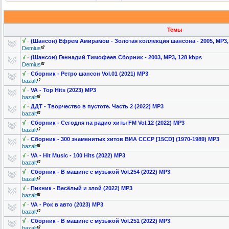
Темы
√
·
(Шансон) Ефрем Амирамов - Золотая коллекция шансона - 2005, MP3,
Demius
√
·
(Шансон) Геннадий Тимофеев Сборник - 2003, MP3, 128 kbps
Demius
√
·
Сборник - Ретро шансон Vol.01 (2021) MP3
bazalt
√
·
VA - Top Hits (2023) MP3
bazalt
√
·
ДДТ - Творчество в пустоте. Часть 2 (2022) MP3
bazalt
√
·
Сборник - Сегодня на радио хиты FM Vol.12 (2022) MP3
bazalt
√
·
Cбoрник - 300 знаменитых хитов ВИА СССР [15CD] (1970-1989) MP3
bazalt
√
·
VA - Hit Music - 100 Hits (2022) MP3
bazalt
√
·
Сборник - В машине с музыкой Vol.254 (2022) MP3
bazalt
√
·
Пикник - Весёлый и злой (2022) MP3
bazalt
√
·
VA - Рок в авто (2023) MP3
bazalt
√
·
Сборник - В машине с музыкой Vol.251 (2022) MP3
bazalt