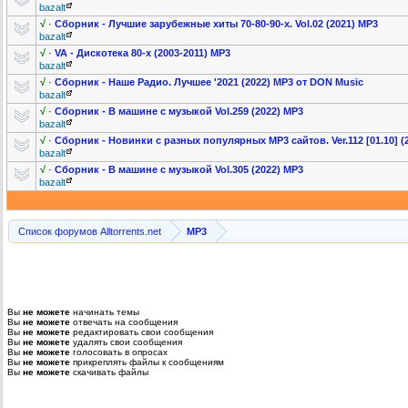
bazalt
√
·
Сборник - Лучшие зарубежные хиты 70-80-90-х. Vol.02 (2021) MP3
bazalt
√
·
VA - Дискотека 80-х (2003-2011) MP3
bazalt
√
·
Сборник - Наше Радио. Лучшее '2021 (2022) MP3 от DON Music
bazalt
√
·
Сборник - В машине с музыкой Vol.259 (2022) MP3
bazalt
√
·
Сборник - Новинки с разных популярных MP3 сайтов. Ver.112 [01.10] (2
bazalt
√
·
Сборник - В машине с музыкой Vol.305 (2022) MP3
bazalt
Список форумов Alltorrents.net
MP3
Вы
не можете
начинать темы
Вы
не можете
отвечать на сообщения
Вы
не можете
редактировать свои сообщения
Вы
не можете
удалять свои сообщения
Вы
не можете
голосовать в опросах
Вы
не можете
прикреплять файлы к сообщениям
Вы
не можете
скачивать файлы