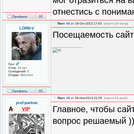
мог отразиться на 
отнестись с понима
Пост:
#2
от 26-Окт-2013 17:43
(спустя 16 часов)
LORN-V
Посещаемость сайт
_________________
Пол:
Стаж:
14 лет
Сообщений:
8
Откуда:
Munchen
Пост:
#3
от 06-Ноя-2013 01:56
(спустя 10 дней)
prof-partner
Главное, чтобы сай
вопрос решаемый )))