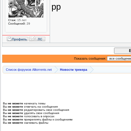
pp
Стаж:
15 лет
Сообщений:
29
Показать сообщения:
Список форумов Alltorrents.net
Новости трекера
Вы
не можете
начинать темы
Вы
не можете
отвечать на сообщения
Вы
не можете
редактировать свои сообщения
Вы
не можете
удалять свои сообщения
Вы
не можете
голосовать в опросах
Вы
не можете
прикреплять файлы к сообщениям
Вы
не можете
скачивать файлы