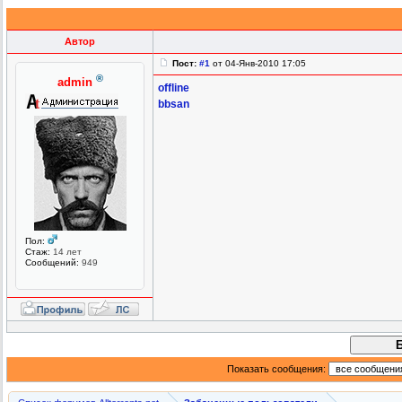
Автор
Пост:
#1
от 04-Янв-2010 17:05
®
admin
offline
bbsan
Пол:
Стаж:
14 лет
Сообщений:
949
Показать сообщения: