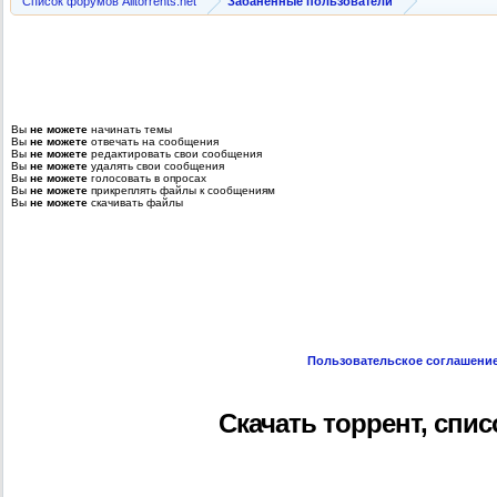
Список форумов Alltorrents.net
Забаненные пользователи
Вы
не можете
начинать темы
Вы
не можете
отвечать на сообщения
Вы
не можете
редактировать свои сообщения
Вы
не можете
удалять свои сообщения
Вы
не можете
голосовать в опросах
Вы
не можете
прикреплять файлы к сообщениям
Вы
не можете
скачивать файлы
Пользовательское соглашени
Скачать торрент, спи