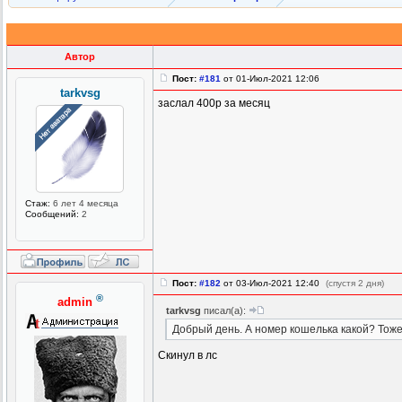
Автор
Пост:
#181
от 01-Июл-2021 12:06
tarkvsg
заслал 400р за месяц
Стаж:
6 лет 4 месяца
Сообщений:
2
Пост:
#182
от 03-Июл-2021 12:40
(спустя 2 дня)
®
admin
tarkvsg
писал(а):
Добрый день. А номер кошелька какой? Тоже
Скинул в лс