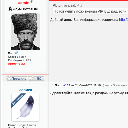
®
admin
Victor
писал(а):
Готов купить пожизненый VIP. Буд рад, если 
Добрый день. Вся информация изложена
http:
Пол:
Стаж:
14 лет
Сообщений:
949
Автор темы
Пост:
#193
от 24-Сен-2023 11:19
(спустя 5 месяцев
лариса
Здравствуйте! Как же так, с раздачи не ухожу, 
Стаж:
3 года 1 месяц