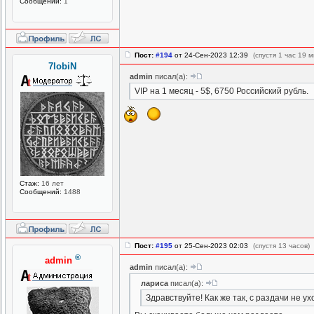
Сообщений:
1
Пост:
#194
от 24-Сен-2023 12:39
(спустя 1 час 19 м
7lobiN
admin
писал(а):
VIP на 1 месяц - 5$, 6750 Российский рубль.
Стаж:
16 лет
Сообщений:
1488
Пост:
#195
от 25-Сен-2023 02:03
(спустя 13 часов)
®
admin
admin
писал(а):
лариса
писал(а):
Здравствуйте! Как же так, с раздачи не ух