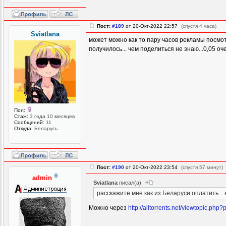
Пост:
#189
от 20-Окт-2022 22:57
(спустя 4 часа)
Sviatlana
может можно как то пару часов рекламы посмот
получилось... чем поделиться не знаю...0,05 о
Пол:
Стаж:
3 года 10 месяцев
Сообщений:
11
Откуда:
Беларусь
Пост:
#190
от 20-Окт-2022 23:54
(спустя 57 минут)
®
admin
Sviatlana
писал(а):
расскажите мне как из Беларуси оплатить...
Можно через
http://alltorrents.net/viewtopic.p