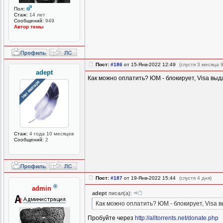
Пол:
Стаж:
14 лет
Сообщений:
949
Автор темы
Пост:
#186
от 15-Янв-2022 12:49
(спустя 3 месяца 
adept
Как можно оплатить? ЮМ - блокирует, Visa выд
Стаж:
4 года 10 месяцев
Сообщений:
2
Пост:
#187
от 19-Янв-2022 15:44
(спустя 4 дня)
®
admin
adept
писал(а):
Как можно оплатить? ЮМ - блокирует, Visa 
Пробуйте через
http://alltorrents.net/donate.php