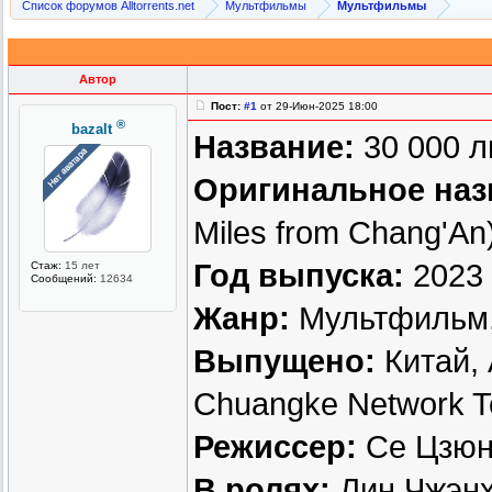
Список форумов Alltorrents.net
Мультфильмы
Мультфильмы
Автор
Пост:
#1
от 29-Июн-2025 18:00
®
bazalt
Название:
30 000 л
Оригинальное наз
Miles from Chang'An
Год выпуска:
2023
Стаж:
15 лет
Сообщений:
12634
Жанр:
Мультфильм,
Выпущено:
Китай, 
Chuangke Network Te
Режиссер:
Се Цзюн
В ролях:
Лин Чжэнх