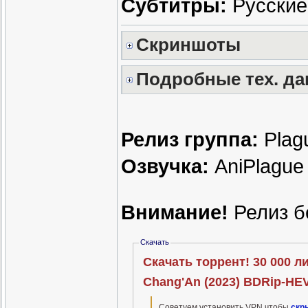
Субтитры:
Русские
Скриншоты
Подробные тех. д
Релиз группа:
Plagu
Озвучка:
AniPlague
Внимание!
Релиз б
Скачать
Скачать торрент! 30 000 ли
Chang'An (2023) BDRip-HEV
Советуем установить VPN чтобы
скр