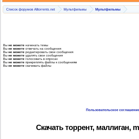
Список форумов Alltorrents.net
Мультфильмы
Мультфильмы
Вы
не можете
начинать темы
Вы
не можете
отвечать на сообщения
Вы
не можете
редактировать свои сообщения
Вы
не можете
удалять свои сообщения
Вы
не можете
голосовать в опросах
Вы
не можете
прикреплять файлы к сообщениям
Вы
не можете
скачивать файлы
Пользовательское соглашени
Скачать торрент, маллиган, mul