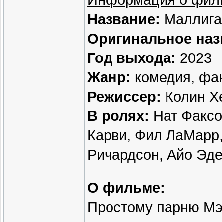
Информация о фил
Название:
Маллига
Оригинальное наз
Год выхода:
2023
Жанр:
комедия, фа
Режиссер:
Колин Хе
В ролях:
Нат Факсон
Карви, Фил ЛаМарр,
Ричардсон, Айо Эде
О фильме:
Простому парню Мэ