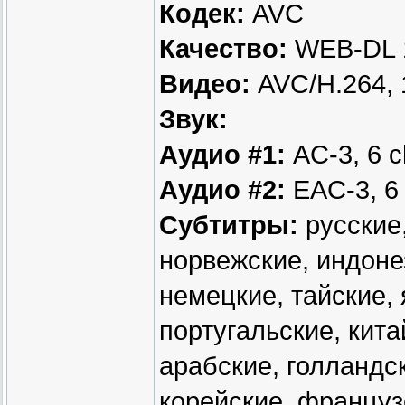
Кодек:
AVC
Качество:
WEB-DL 
Видео:
AVC/H.264, 
Звук:
Аудио #1:
AC-3, 6 c
Аудио #2:
EAC-3, 6 
Субтитры:
русские,
норвежские, индоне
немецкие, тайские, 
португальские, кита
арабские, голландск
корейские, француз