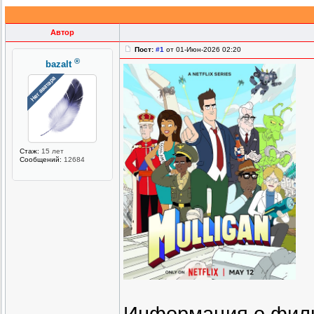
Автор
Пост:
#1
от 01-Июн-2026 02:20
®
bazalt
Стаж:
15 лет
Сообщений:
12684