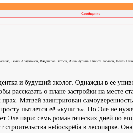
Сообщение
апник, Семён Арзуманов, Владислав Ветров, Анна Чурина, Никита Тарасов, Нелли Неве
ентка и будущий эколог. Однажды в ее униве
бы рассказать о плане застройки на месте ст
 и прах. Матвей заинтригован самоувереннос
росту пытается её «купить». Но Эле не нуже
ет Эле пари: семь романтических дней по его
т строительства небоскрёба в лесопарке. Она