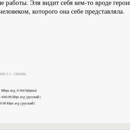
е работы. Эля видит себя кем-то вроде геро
человеком, которого она себе представляла.
eHD 5.1 - CHDBits
Mbps avg, 0.304 bit/pixel
~640.00 kbps avg | русский |
0.00 kbps avg | русский |