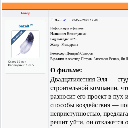
Автор
Пост:
#1
от 23-Сен-2025 12:40
®
bazalt
Информация о фильме
Название:
Непослушная
Год выхода:
2023
Жанр:
Мелодрама
Режиссер:
Дмитрий Суворов
В ролях:
Александр Петров, Анастасия Резник, Ян Ц
Стаж:
15 лет
Сообщений:
12577
О фильме:
Двадцатилетняя Эля — студ
строительной компании, что
разносит его проект в пух
способы воздействия — поп
неприступностью, предлага
решит уйти, он откажется о