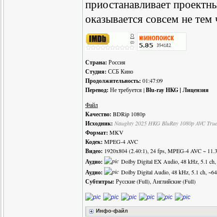
приостанавливает проектны
оказывается совсем не тем 
Страна:
Россия
Студия:
ССБ Кино
Продолжительность:
01:47:09
Перевод:
Не требуется |
Blu-ray HKG | Лицензия
Файл
Качество:
BDRip 1080p
Исходник:
Naughty 2025 HKG BluRay 1080p AVC Tru
Формат:
MKV
Кодек:
MPEG-4 AVC
Видео:
1920x804 (2.40:1), 24 fps, MPEG-4 AVC ~ 11.3 
Аудио:
Dolby Digital EX Audio, 48 kHz, 5.1 ch, 
Аудио:
Dolby Digital Audio, 48 kHz, 5.1 ch, ~64
Субтитры:
Русские (Full), Английские (Full)
Инфо-файл