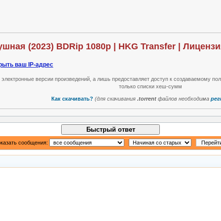
Скачать торрент! Непослушная (2023) BDRip 1080p | HKG Transfer | Лице
рыть ваш IP-адрес
т электронные версии произведений, а лишь предоставляет доступ к создаваемому по
только списки хеш-сумм
Как скачивать?
(для скачивания
.torrent
файлов необходима
рег
Быстрый ответ
казать сообщения: