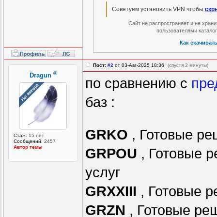
Советуем установить VPN чтобы
скр
Сайт не распространяет и не хран
пользователями катало
Как скачиват
Пост:
#2
от 03-Авг-2025 18:36
(спустя 2 минуты)
®
Dragun
по сравнению с
пре
баз :
GRKO
, Готовые ре
Стаж:
15 лет
Сообщений:
2457
Автор темы
GRPOU
, Готовые р
услуг
GRXXIII
, Готовые р
GRZN
, Готовые ре