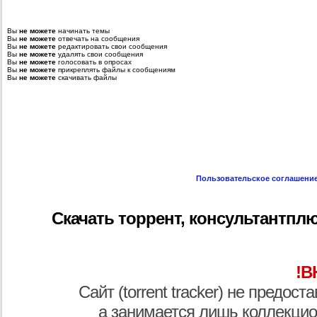
Вы
не можете
начинать темы
Вы
не можете
отвечать на сообщения
Вы
не можете
редактировать свои сообщения
Вы
не можете
удалять свои сообщения
Вы
не можете
голосовать в опросах
Вы
не можете
прикреплять файлы к сообщениям
Вы
не можете
скачивать файлы
Пользовательское соглашени
Скачать торрент, консультантплю
!В
Сайт (torrent tracker) не предос
а занимается лишь коллекцио