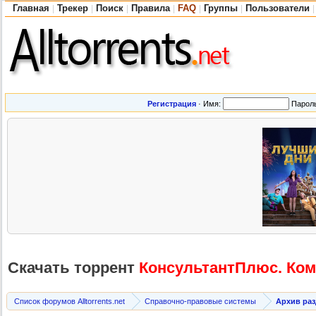
Главная
Трекер
Поиск
Правила
FAQ
Группы
Пользователи
|
|
|
|
|
|
|
Регистрация
·
Имя:
Парол
Скачать торрент
КонсультантП
люс. Ком
Список форумов Alltorrents.net
Справочно-правовые системы
Архив ра