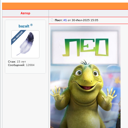
Автор
Пост:
#1
от 30-Июл-2025 15:05
®
bazalt
Стаж:
15 лет
Сообщений:
12684