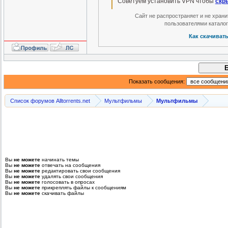
Советуем установить VPN чтобы
скр
Сайт не распространяет и не хран
пользователями катало
Как скачиват
Показать сообщения:
Список форумов Alltorrents.net
Мультфильмы
Мультфильмы
Вы
не можете
начинать темы
Вы
не можете
отвечать на сообщения
Вы
не можете
редактировать свои сообщения
Вы
не можете
удалять свои сообщения
Вы
не можете
голосовать в опросах
Вы
не можете
прикреплять файлы к сообщениям
Вы
не можете
скачивать файлы