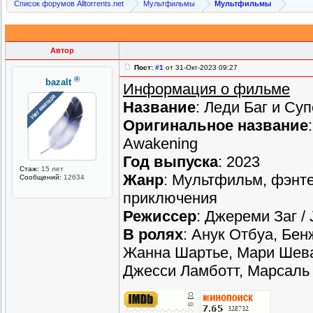
Список форумов Alltorrents.net
Мультфильмы
Мультфильмы
Автор
Пост:
#1
от 31-Окт-2023 09:27
®
bazalt
Информация о фильме
Название
: Леди Баг и Су
Оригинальное название
Awakening
Год выпуска
: 2023
Стаж:
15 лет
Жанр
: Мультфильм, фэнте
Сообщений:
12634
приключения
Режиссер
: Джереми Заг /
В ролях
: Анук Отбуа, Бе
Жанна Шартье, Мари Шева
Джесси Ламботт, Марсаль