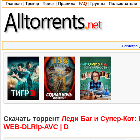
Главная
Трекер
Поиск
Правила
FAQ
Группы
Пользователи
|
|
|
|
|
|
|
Регистрац
Скачать торрент
Леди Баг и Супер-Кот: 
WEB-DLRip-AV
C | D