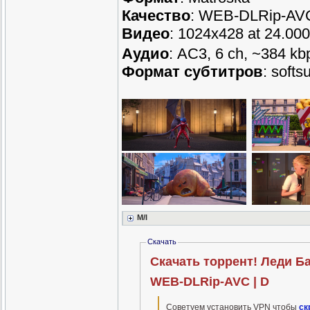
Качество
: WEB-DLRip-AV
Видео
: 1024x428 at 24.00
Аудио
: AC3, 6 ch, ~384 kb
Формат субтитров
: soft
M/I
Скачать
Скачать торрент! Леди Баг
WEB-DLRip-AVC | D
Советуем установить VPN чтобы
ск