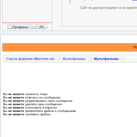
Сайт не распространяет и не храни
По
Список форумов Alltorrents.net
Мультфильмы
Мультфильмы
Вы
не можете
начинать темы
Вы
не можете
отвечать на сообщения
Вы
не можете
редактировать свои сообщения
Вы
не можете
удалять свои сообщения
Вы
не можете
голосовать в опросах
Вы
не можете
прикреплять файлы к сообщениям
Вы
не можете
скачивать файлы