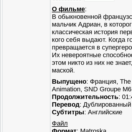
О фильме
:
В обыкновенной французс
мальчик Адриан, в которо
классическая история перв
кого себя выдают. Когда г
превращается в супергеро
Их невероятные способнос
этом никто из них не знае
маской.
Выпущено
: Франция, The
Animation, SND Groupe M6
Продолжительность
: 01
Перевод
: Дублированный 
Субтитры
: Английские
Файл
Формат
: Matroska