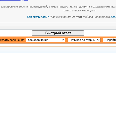
т электронные версии произведений, а лишь предоставляет доступ к создаваемому по
только списки хеш-сумм
Как скачивать?
(для скачивания
.torrent
файлов необходима
рег
Быстрый ответ
казать сообщения: