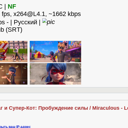
C |
NF
0 fps, x264@L4.1, ~1662 kbps
ps - | Русский |
sub (SRT)
 и Супер-Кот: Пробуждение силы / Miraculous - Le 
рыть ваш IP-адрес