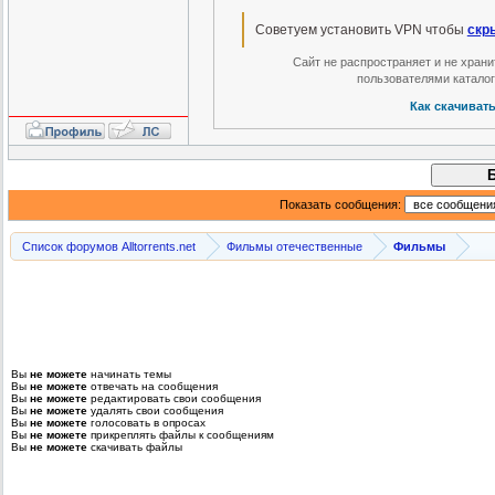
Советуем установить VPN чтобы
скр
Сайт не распространяет и не хран
пользователями катало
Как скачиват
Показать сообщения:
Список форумов Alltorrents.net
Фильмы отечественные
Фильмы
Вы
не можете
начинать темы
Вы
не можете
отвечать на сообщения
Вы
не можете
редактировать свои сообщения
Вы
не можете
удалять свои сообщения
Вы
не можете
голосовать в опросах
Вы
не можете
прикреплять файлы к сообщениям
Вы
не можете
скачивать файлы