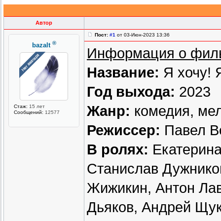
Автор
Пост:
#1
от 03-Июн-2023 13:36
®
bazalt
Информация о фил
Название:
Я хочу! 
Год выхода:
2023
Жанр:
комедия, ме
Стаж:
15 лет
Сообщений:
12577
Режиссер:
Павел В
В ролях:
Екатерина
Станислав Дужников
Жижикин, Антон Лав
Дьяков, Андрей Щу