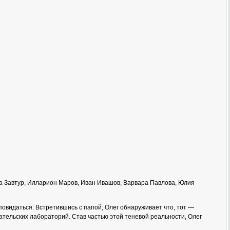
на Завтур, Илларион Маров, Иван Ивашов, Варвара Павлова, Юлия
повидаться. Встретившись с папой, Олег обнаруживает что, тот —
ательских лабораторий. Став частью этой теневой реальности, Олег