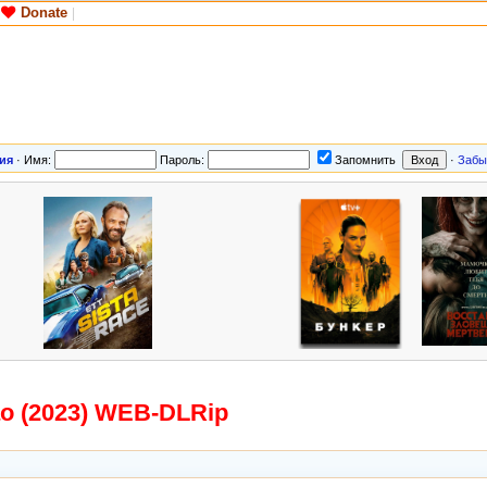
Donate
|
ия
·
Имя:
Пароль:
Запомнить
·
Забы
о (2023) WEB-DLRip