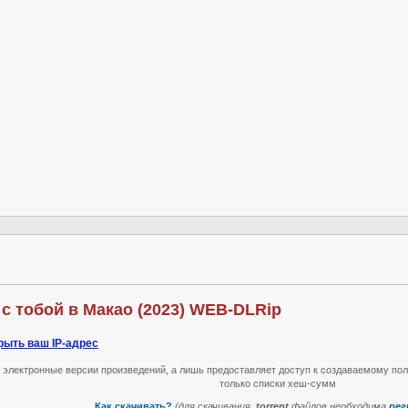
 с тобой в Макао (2023) WEB-DLRip
рыть ваш IP-адрес
т электронные версии произведений, а лишь предоставляет доступ к создаваемому по
только списки хеш-сумм
Как скачивать?
(для скачивания
.torrent
файлов необходима
рег