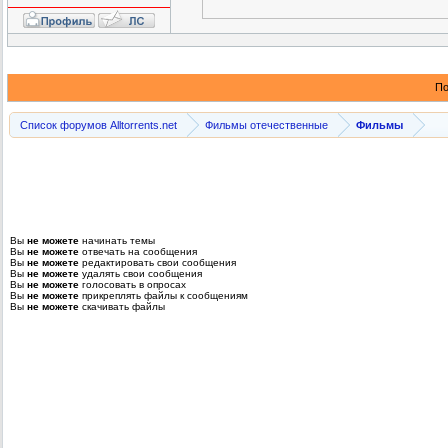
По
Список форумов Alltorrents.net
Фильмы отечественные
Фильмы
Вы
не можете
начинать темы
Вы
не можете
отвечать на сообщения
Вы
не можете
редактировать свои сообщения
Вы
не можете
удалять свои сообщения
Вы
не можете
голосовать в опросах
Вы
не можете
прикреплять файлы к сообщениям
Вы
не можете
скачивать файлы