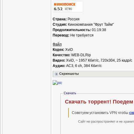
Страна:
Россия
Студия:
Кинокомпания "Фрут Тайм"
Продолжительность:
01:19:38
Перевод:
Не требуется
Файл
Кодек:
XviD
Качество:
WEB-DLRip
Видео:
XviD, ~ 1957 Кбит/с, 720x304, 25 кадр/с
Аудио:
AC3, 6 ch, 384 Кбит/с
Скриншоты
Скачать
Скачать торрент! Поедем
Советуем установить VPN чтобы
ск
Сайт не распространяет и не храни