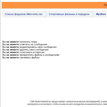
По
Список форумов Alltorrents.net
Спортивные фильмы и передачи
Футбол
Вы
не можете
начинать темы
Вы
не можете
отвечать на сообщения
Вы
не можете
редактировать свои сообщения
Вы
не можете
удалять свои сообщения
Вы
не можете
голосовать в опросах
Вы
не можете
прикреплять файлы к сообщениям
Вы
не можете
скачивать файлы
Сайт (torrent tracker) не предоставляет электронные версии произведений, а
материала и не желаете, чтобы ссылка на него находилась в нашем каталоге, св