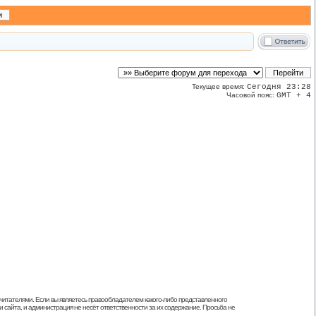
Текущее время:
Сегодня 23:28
Часовой пояс:
GMT + 4
 читателями. Если вы являетесь правообладателем какого-либо представленного
 сайта, и администрация не несёт ответственности за их содержание. Просьба не