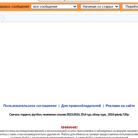
казать сообщения:
Пользовательское соглашение
|
Для правообладателей
|
Реклама на сайте
Скачать торрент, футбол, чемпионат италии 2023-2024, 25-й тур, обзор тура , 2024 iptvrip 720р
!ВНИМАНИЕ!
 занимается лишь коллекционированием и каталогизацией ссылок, присылаемых и публикуемых на форуме нашими
яжитесь с нами, и мы незамедлительно удалим её. Файлы для обмена на трекере предоставлены пользователями
заливать файлы, защищенные авторскими правами, а также файлы нелегального содержания!