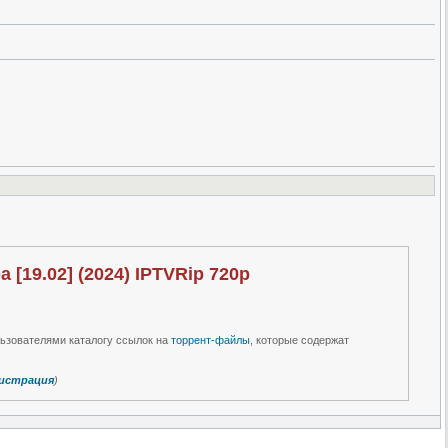
 [19.02] (2024) IPTVRip 720р
льзователями каталогу ссылок на
торрент-файлы
, которые содержат
истрация
)