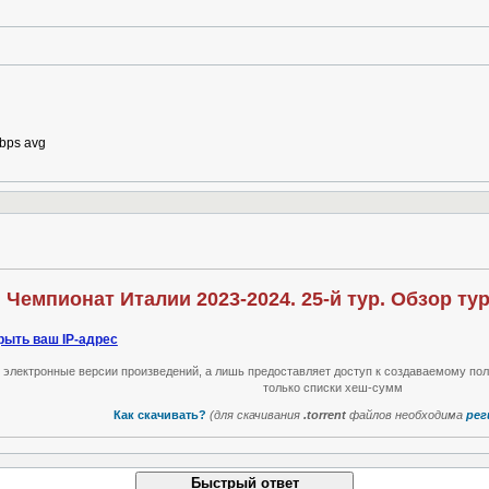
kbps avg
Чемпионат Италии 2023-2024. 25-й тур. Обзор тура
рыть ваш IP-адрес
т электронные версии произведений, а лишь предоставляет доступ к создаваемому по
только списки хеш-сумм
Как скачивать?
(для скачивания
.torrent
файлов необходима
рег
Быстрый ответ