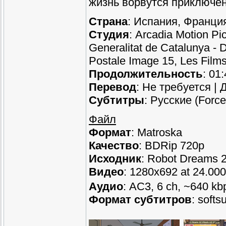
жизнь ворвутся приключени
Страна
: Испания, Франци
Студия
: Arcadia Motion Pi
Generalitat de Catalunya - 
Postale Image 15, Les Film
Продолжительность
: 01
Перевод
: Не требуется |
Субтитры
: Русские (Forc
Файл
Формат
: Matroska
Качество
: BDRip 720p
Исходник
: Robot Dreams
Видео
: 1280x692 at 24.00
Аудио
: AC3, 6 ch, ~640 kb
Формат субтитров
: soft