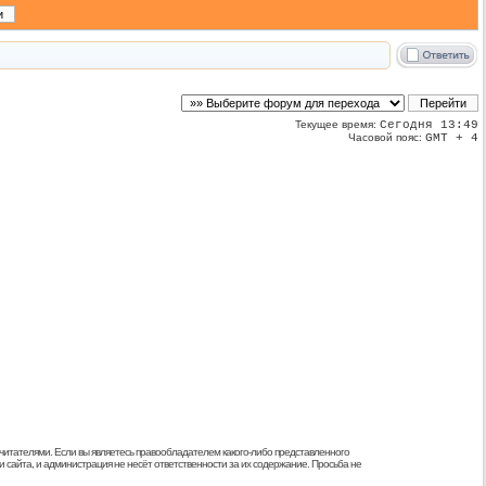
Текущее время:
Сегодня 13:49
Часовой пояс:
GMT + 4
 читателями. Если вы являетесь правообладателем какого-либо представленного
 сайта, и администрация не несёт ответственности за их содержание. Просьба не