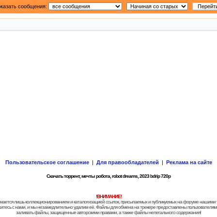
казать сообщения:
Пользовательское соглашение
|
Для правообладателей
|
Реклама на сайте
Скачать торрент, мечты робота, robot dreams, 2023 bdrip 720p
!ВНИМАНИЕ!
 занимается лишь коллекционированием и каталогизацией ссылок, присылаемых и публикуемых на форуме нашими
яжитесь с нами, и мы незамедлительно удалим её. Файлы для обмена на трекере предоставлены пользователями
заливать файлы, защищенные авторскими правами, а также файлы нелегального содержания!