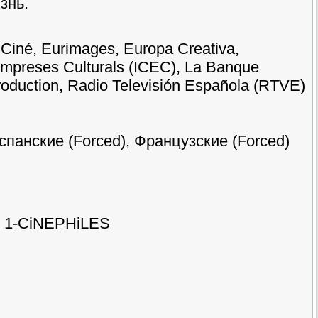
знь.
, Ciné, Eurimages, Europa Creativa,
s Empreses Culturals (ICEC), La Banque
roduction, Radio Televisión Española (RTVE)
спанские (Forced), Французские (Forced)
5 1-CiNEPHiLES