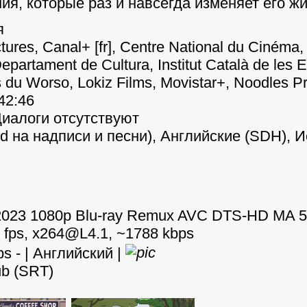
я, которые раз и навсегда изменяет его жи
я
ctures, Canal+ [fr], Centre National du Cinéma
Departament de Cultura, Institut Català de le
s du Worso, Lokiz Films, Movistar+, Noodles P
:42:46
 Диалоги отсутствуют
ed на надписи и песни), Английские (SDH), И
 2023 1080p Blu-ray Remux AVC DTS-HD MA 
0 fps, x264@L4.1, ~1788 kbps
ps - | Английский |
sub (SRT)