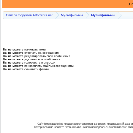
По
Список форумов Alltorrents.net
Мультфильмы
Мультфильмы
Вы
не можете
начинать темы
Вы
не можете
отвечать на сообщения
Вы
не можете
редактировать свои сообщения
Вы
не можете
удалять свои сообщения
Вы
не можете
голосовать в опросах
Вы
не можете
прикреплять файлы к сообщениям
Вы
не можете
скачивать файлы
Сайт (torrent tracker) не предоставляет электронные версии произведений, а
материала и не желаете, чтобы ссылка на него находилась в нашем каталоге, св