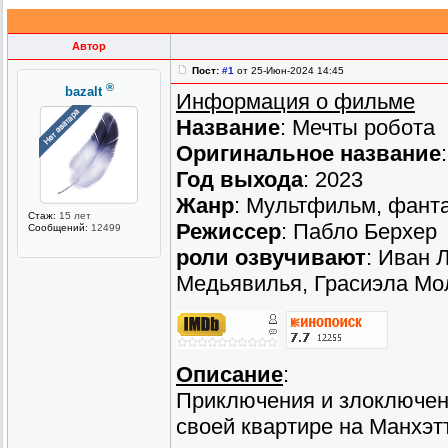
Автор
Пост:
#1
от 25-Июн-2024 14:45
®
bazalt
Информация о фильме
Название
: Мечты робота
Оригинальное название
Год выхода
: 2023
Жанр
: Мультфильм, фанта
Стаж:
15 лет
Режиссер
: Пабло Берхер
Сообщений:
12499
роли озвучивают
: Иван 
Медьявилья, Грасиэла Мо
Описание
:
Приключения и злоключени
своей квартире на Манхэтт