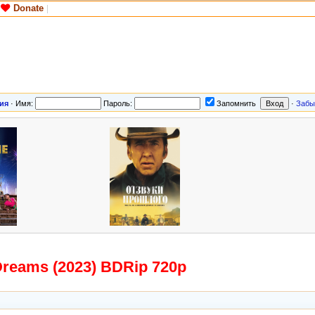
Donate
|
ия
·
Имя:
Пароль:
Запомнить
·
Забы
Dreams (2023) BDRip 720p