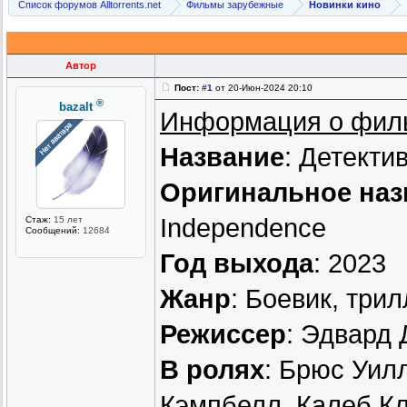
Список форумов Alltorrents.net
Фильмы зарубежные
Новинки кино
Автор
Пост:
#1
от 20-Июн-2024 20:10
®
bazalt
Информация о фил
Название
: Детекти
Оригинальное наз
Independence
Стаж:
15 лет
Сообщений:
12684
Год выхода
: 2023
Жанр
: Боевик, три
Режиссер
: Эдвард 
В ролях
: Брюс Уил
Кэмпбелл, Калеб Кл