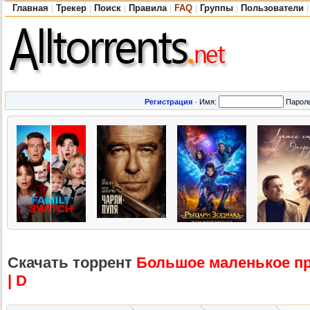
Главная
Трекер
Поиск
Правила
FAQ
Группы
Пользователи
|
|
|
|
|
|
|
Регистрация
·
Имя:
Парол
Скачать торрент
Большое маленькое при
| D