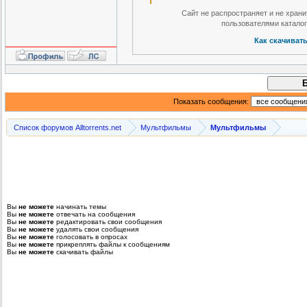
Сайт не распространяет и не хран
пользователями катало
Как скачиват
Показать сообщения:
Список форумов Alltorrents.net
Мультфильмы
Мультфильмы
Вы
не можете
начинать темы
Вы
не можете
отвечать на сообщения
Вы
не можете
редактировать свои сообщения
Вы
не можете
удалять свои сообщения
Вы
не можете
голосовать в опросах
Вы
не можете
прикреплять файлы к сообщениям
Вы
не можете
скачивать файлы