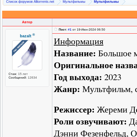
Список форумов Alltorrents.net
Мультфильмы
Мультфильмы
Автор
Пост:
#1
от 19-Июн-2024 06:50
®
bazalt
Информация
Название:
Большое м
Оригинальное назв
Год выхода:
2023
Стаж:
15 лет
Сообщений:
12634
Жанр:
Мультфильм, 
Режиссер:
Жереми Д
Роли озвучивают:
Да
Дэнни Фезенфельд, О