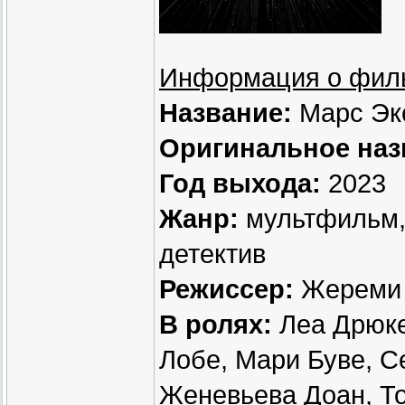
Информация о фил
Название:
Марс Эк
Оригинальное наз
Год выхода:
2023
Жанр:
мультфильм, 
детектив
Режиссер:
Жереми
В ролях:
Леа Дрюке
Лобе, Мари Буве, С
Женевьева Доан, Т