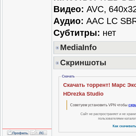
Видео:
AVC, 640x320
Аудио:
AAC LC SBR 
Субтитры:
нет
MediaInfo
Скриншоты
Скачать
Скачать торрент! Марс Эксп
HDrezka Studio
Советуем установить VPN чтобы
скр
Сайт не распространяет и не хран
пользователями катало
Как скачиват