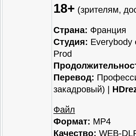
18+
(зрителям, до
Страна:
Франция
Студия:
Everybody o
Prod
Продолжительнос
Перевод:
Професси
закадровый) |
HDrez
Файл
Формат:
MP4
Качество:
WEB-DLR