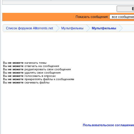
Показать сообщения:
Список форумов Alltorrents.net
Мультфильмы
Мультфильмы
Вы
не можете
начинать темы
Вы
не можете
отвечать на сообщения
Вы
не можете
редактировать свои сообщения
Вы
не можете
удалять свои сообщения
Вы
не можете
голосовать в опросах
Вы
не можете
прикреплять файлы к сообщениям
Вы
не можете
скачивать файлы
Пользовательское соглашени