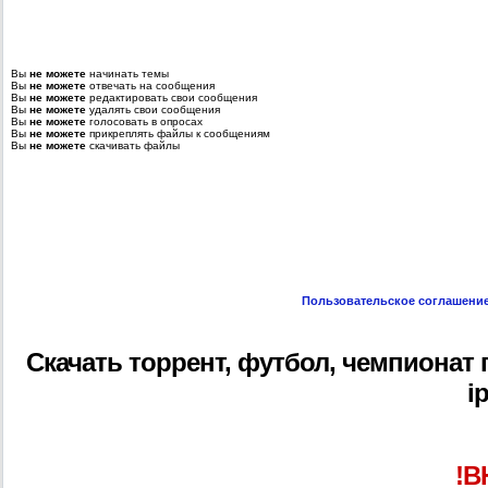
Вы
не можете
начинать темы
Вы
не можете
отвечать на сообщения
Вы
не можете
редактировать свои сообщения
Вы
не можете
удалять свои сообщения
Вы
не можете
голосовать в опросах
Вы
не можете
прикреплять файлы к сообщениям
Вы
не можете
скачивать файлы
Пользовательское соглашени
Скачать торрент, футбол, чемпионат ге
i
!В