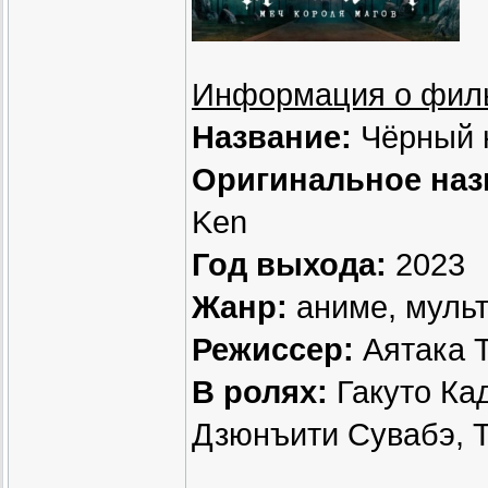
Информация о фил
Название:
Чёрный к
Оригинальное наз
Ken
Год выхода:
2023
Жанр:
аниме, мульт
Режиссер:
Аятака 
В ролях:
Гакуто Ка
Дзюнъити Сувабэ, Т