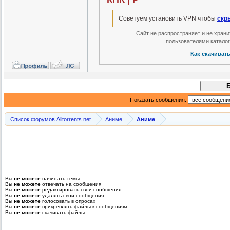
Советуем установить VPN чтобы
скр
Сайт не распространяет и не хран
пользователями катало
Как скачиват
Показать сообщения:
Список форумов Alltorrents.net
Аниме
Аниме
Вы
не можете
начинать темы
Вы
не можете
отвечать на сообщения
Вы
не можете
редактировать свои сообщения
Вы
не можете
удалять свои сообщения
Вы
не можете
голосовать в опросах
Вы
не можете
прикреплять файлы к сообщениям
Вы
не можете
скачивать файлы