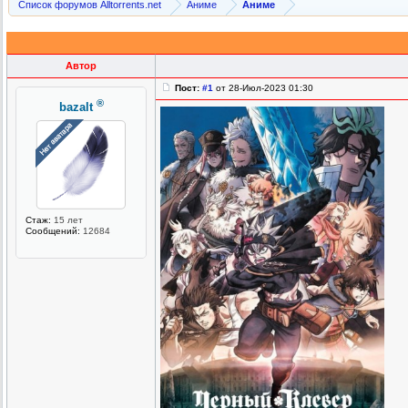
Список форумов Alltorrents.net
Аниме
Аниме
Автор
Пост:
#1
от 28-Июл-2023 01:30
®
bazalt
Стаж:
15 лет
Сообщений:
12684