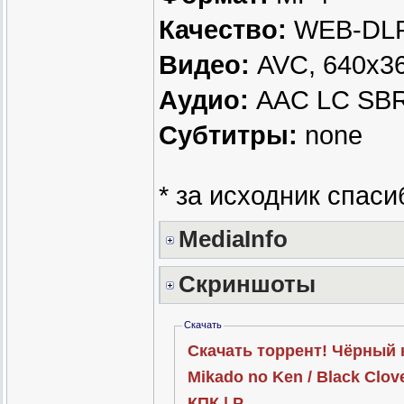
Качество:
WEB-DLR
Видео:
AVC, 640x360
Аудио:
AAC LC SBR, 
Субтитры:
none
* за исходник спас
MediaInfo
Скриншоты
Скачать
Скачать торрент! Чёрный к
Mikado no Ken / Black Clov
КПК | P