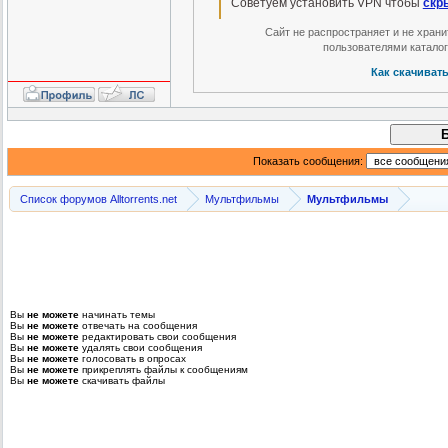
Советуем установить VPN чтобы
скр
Сайт не распространяет и не хран
пользователями катало
Как скачиват
Показать сообщения:
Список форумов Alltorrents.net
Мультфильмы
Мультфильмы
Вы
не можете
начинать темы
Вы
не можете
отвечать на сообщения
Вы
не можете
редактировать свои сообщения
Вы
не можете
удалять свои сообщения
Вы
не можете
голосовать в опросах
Вы
не можете
прикреплять файлы к сообщениям
Вы
не можете
скачивать файлы