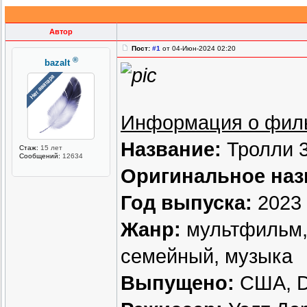
Автор
Пост:
#1
от 04-Июн-2024 02:20
®
bazalt
Информация о фил
Название:
Тролли 
Стаж:
15 лет
Сообщений:
12634
Оригинальное наз
Год выпуска:
2023
Жанр:
мультфильм, 
семейный, музыка
Выпущено:
США, D