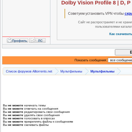
Dolby Vision Profile 8 | D, P
Советуем установить VPN чтобы
скр
Сайт не распространяет и не хран
пользователями катало
Как скачиват
Показать сообщения:
Список форумов Alltorrents.net
Мультфильмы
Мультфильмы
Вы
не можете
начинать темы
Вы
не можете
отвечать на сообщения
Вы
не можете
редактировать свои сообщения
Вы
не можете
удалять свои сообщения
Вы
не можете
голосовать в опросах
Вы
не можете
прикреплять файлы к сообщениям
Вы
не можете
скачивать файлы