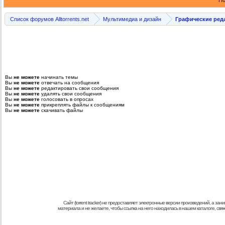
По
Список форумов Alltorrents.net
Мультимедиа и дизайн
Графические ред
Вы
не можете
начинать темы
Вы
не можете
отвечать на сообщения
Вы
не можете
редактировать свои сообщения
Вы
не можете
удалять свои сообщения
Вы
не можете
голосовать в опросах
Вы
не можете
прикреплять файлы к сообщениям
Вы
не можете
скачивать файлы
Сайт (torrent tracker) не предоставляет электронные версии произведений, а
материала и не желаете, чтобы ссылка на него находилась в нашем каталоге, св