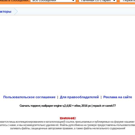
казать сообщения:
акторы
Пользовательское соглашение
|
Для правообладателей
|
Реклама на сайте
Скачать торрент, wallpaper engine v,2,4,82 + обои, 2016 pc | repack от canek77
!ВНИМАНИЕ!
 занимается лишь коллекционированием и каталогизацией ссылок, присылаемых и публикуемых на форуме нашими
яжитесь с нами, и мы незамедлительно удалим её. Файлы для обмена на трекере предоставлены пользователями
заливать файлы, защищенные авторскими правами, а также файлы нелегального содержания!