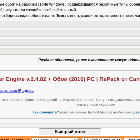
вые обои" на рабочем столе Windows. Поддерживаются различные типы обоев,
рисунок или создайте свой собственный.
 отборных видеообоев в папке
Темы
с инструкцией, которые можете по жела
Раздача обновлена, ранее скачивающие могут обнов
r Engine v.2.4.82 + Обои (2016) PC | RePack от Ca
рыть ваш IP-адрес
т электронные версии произведений, а лишь предоставляет доступ к создаваемому по
только списки хеш-сумм
Как скачивать?
(для скачивания
.torrent
файлов необходима
рег
Быстрый ответ