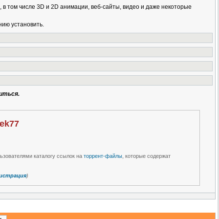
 в том числе 3D и 2D анимации, веб-сайты, видео и даже некоторые
нию установить.
иться.
nek77
льзователями каталогу ссылок на
торрент-файлы
, которые содержат
истрация
)