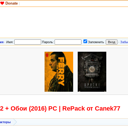
Donate
|
ия
·
Имя:
Пароль:
Запомнить
·
Забы
82 + Обои (2016) PC | RePack от Canek77
акторы