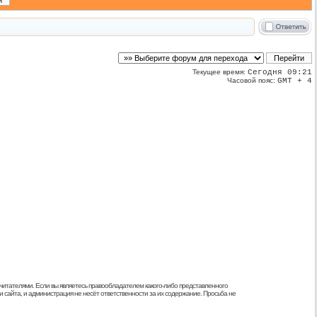
Текущее время:
Сегодня 09:21
Часовой пояс:
GMT + 4
 читателями. Если вы являетесь правообладателем какого-либо представленного
 сайта, и администрация не несёт ответственности за их содержание. Просьба не