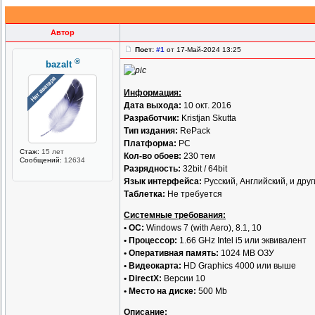
Автор
Пост:
#1
от 17-Май-2024 13:25
®
bazalt
Информация:
Дата выхода:
10 окт. 2016
Разработчик:
Kristjan Skutta
Тип издания:
RePack
Платформа:
PC
Стаж:
15 лет
Кол-во обоев:
230 тем
Сообщений:
12634
Разрядность:
32bit / 64bit
Язык интерфейса:
Русский, Английский, и дру
Таблетка:
Не требуется
Системные требования:
• ОС:
Windows 7 (with Aero), 8.1, 10
• Процессор:
1.66 GHz Intel i5 или эквивалент
• Оперативная память:
1024 MB ОЗУ
• Видеокарта:
HD Graphics 4000 или выше
• DirectX:
Версии 10
• Место на диске:
500 Mb
Описание: