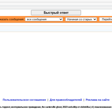
Быстрый ответ
казать сообщения:
Пользовательское соглашение
|
Для правообладателей
|
Реклама на сайте
ь торрент, кентервильское привидение, the canterville ghost, 2023 web-dlrip от elektri4ka | d | локализованная