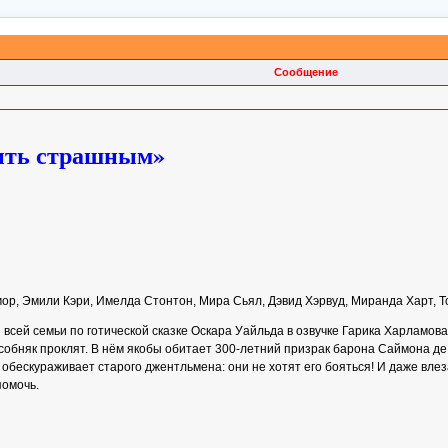
Сообщение
быть страшным»
ор, Эмили Кэри, Имелда Стонтон, Мира Сьял, Дэвид Хэрвуд, Миранда Харт, 
всей семьи по готической сказке Оскара Уайльда в озвучке Гарика Харламо
 особняк проклят. В нём якобы обитает 300-летний призрак барона Саймона д
обескураживает старого джентльмена: они не хотят его бояться! И даже вле
помочь.