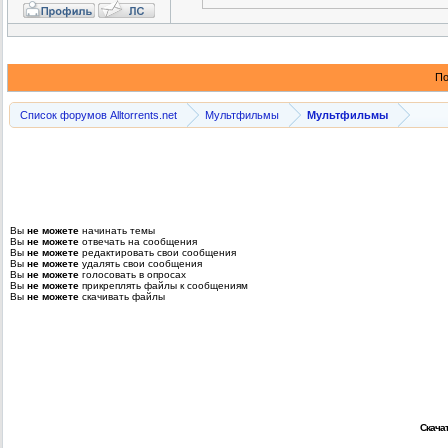
По
Список форумов Alltorrents.net
Мультфильмы
Мультфильмы
Вы
не можете
начинать темы
Вы
не можете
отвечать на сообщения
Вы
не можете
редактировать свои сообщения
Вы
не можете
удалять свои сообщения
Вы
не можете
голосовать в опросах
Вы
не можете
прикреплять файлы к сообщениям
Вы
не можете
скачивать файлы
Скачат