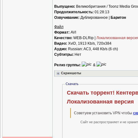
Выпущено:
Великобритания / Toonz Media Group
Продолжительность:
01:28:13
Озвучивание:
Дублированное |
Баритон
Файл
Формат:
AVI
Качество:
WEB-DLRip |
Локализованная верси
Видео:
XviD, 1913 Kb/s, 720x384
Аудио:
Russian: AC3, 448 Kb/s (6 ch)
Субтитры:
Нет
Релиз группы:
&
Скриншоты
Скачать
Скачать торрент! Кентерв
Локализованная версия
Советуем установить VPN чтобы
ск
Сайт не распространяет и не храни