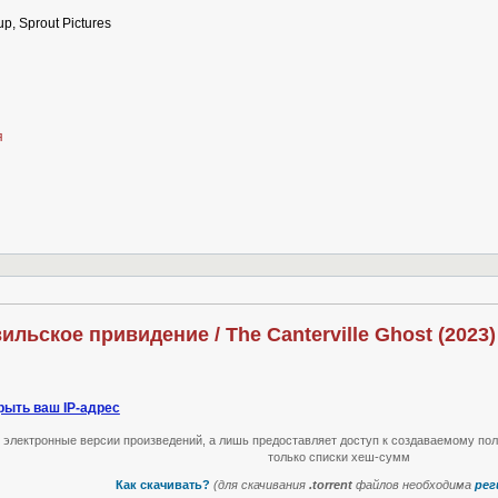
, Sprout Pictures
я
ильское привидение / The Canterville Ghost (2023
рыть ваш IP-адрес
т электронные версии произведений, а лишь предоставляет доступ к создаваемому по
только списки хеш-сумм
Как скачивать?
(для скачивания
.torrent
файлов необходима
рег