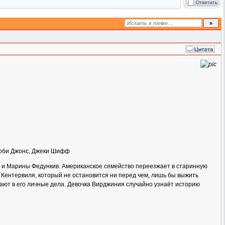
Тоби Джонс, Джеки Шифф
ва и Марины Федункив. Американское семейство переезжает в старинную
е Кентервиля, который не остановится ни перед чем, лишь бы выжить
зают в его личные дела. Девочка Вирджиния случайно узнаёт историю