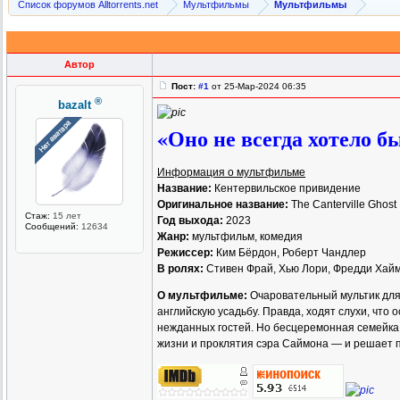
Список форумов Alltorrents.net
Мультфильмы
Мультфильмы
Автор
Пост:
#1
от 25-Мар-2024 06:35
®
bazalt
«Оно не всегда хотело 
Информация о мультфильме
Название:
Кентервильское привидение
Оригинальное название:
The Canterville Ghost
Стаж:
15 лет
Год выхода:
2023
Сообщений:
12634
Жанр:
мультфильм, комедия
Режиссер:
Ким Бёрдон, Роберт Чандлер
В ролях:
Стивен Фрай, Хью Лори, Фредди Хайм
О мультфильме:
Очаровательный мультик для 
английскую усадьбу. Правда, ходят слухи, что
нежданных гостей. Но бесцеремонная семейка 
жизни и проклятия сэра Саймона — и решает 