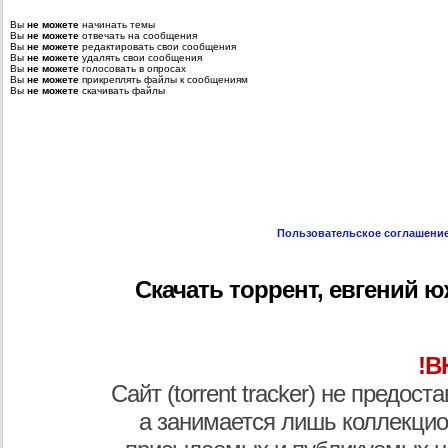
Вы
не можете
начинать темы
Вы
не можете
отвечать на сообщения
Вы
не можете
редактировать свои сообщения
Вы
не можете
удалять свои сообщения
Вы
не можете
голосовать в опросах
Вы
не можете
прикреплять файлы к сообщениям
Вы
не можете
скачивать файлы
Пользовательское соглашени
Скачать торрент, евгений юж
!В
Сайт (torrent tracker) не предос
а занимается лишь коллекцио