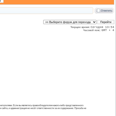
Текущее время:
Сегодня 13:54
Часовой пояс:
GMT + 4
 читателями. Если вы являетесь правообладателем какого-либо представленного
 сайта, и администрация не несёт ответственности за их содержание. Просьба не