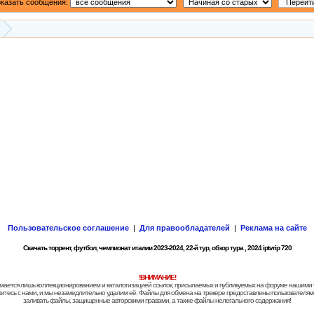
казать сообщения:
Пользовательское соглашение
|
Для правообладателей
|
Реклама на сайте
Скачать торрент, футбол, чемпионат италии 2023-2024, 22-й тур, обзор тура , 2024 iptvrip 720
!ВНИМАНИЕ!
 занимается лишь коллекционированием и каталогизацией ссылок, присылаемых и публикуемых на форуме нашими
яжитесь с нами, и мы незамедлительно удалим её. Файлы для обмена на трекере предоставлены пользователями
заливать файлы, защищенные авторскими правами, а также файлы нелегального содержания!