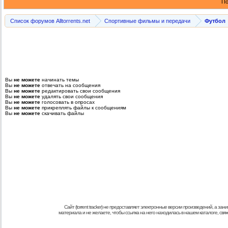
По
Список форумов Alltorrents.net
Спортивные фильмы и передачи
Футбол
Вы
не можете
начинать темы
Вы
не можете
отвечать на сообщения
Вы
не можете
редактировать свои сообщения
Вы
не можете
удалять свои сообщения
Вы
не можете
голосовать в опросах
Вы
не можете
прикреплять файлы к сообщениям
Вы
не можете
скачивать файлы
Сайт (torrent tracker) не предоставляет электронные версии произведений, а
материала и не желаете, чтобы ссылка на него находилась в нашем каталоге, св