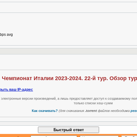
kbps avg
Чемпионат Италии 2023-2024. 22-й тур. Обзор тура
рыть ваш IP-адрес
т электронные версии произведений, а лишь предоставляет доступ к создаваемому по
только списки хеш-сумм
Как скачивать?
(для скачивания
.torrent
файлов необходима
рег
Быстрый ответ