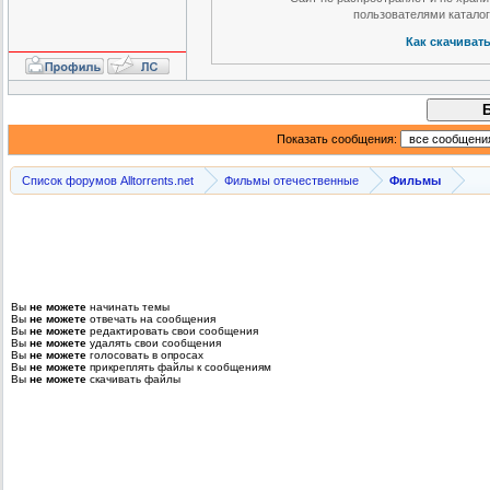
пользователями катало
Как скачиват
Показать сообщения:
Список форумов Alltorrents.net
Фильмы отечественные
Фильмы
Вы
не можете
начинать темы
Вы
не можете
отвечать на сообщения
Вы
не можете
редактировать свои сообщения
Вы
не можете
удалять свои сообщения
Вы
не можете
голосовать в опросах
Вы
не можете
прикреплять файлы к сообщениям
Вы
не можете
скачивать файлы