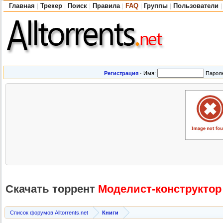
Главная
Трекер
Поиск
Правила
FAQ
Группы
Пользователи
|
|
|
|
|
|
|
Регистрация
·
Имя:
Парол
Скачать торрент
Моделист-кон
структор
Список форумов Alltorrents.net
Книги