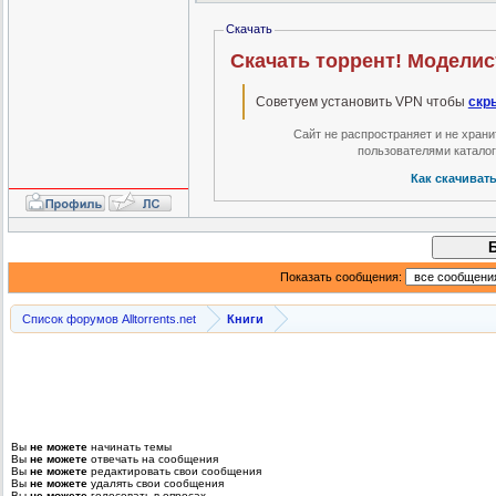
Скачать
Скачать торрент! Моделис
Советуем установить VPN чтобы
скр
Сайт не распространяет и не хран
пользователями катало
Как скачиват
Показать сообщения:
Список форумов Alltorrents.net
Книги
Вы
не можете
начинать темы
Вы
не можете
отвечать на сообщения
Вы
не можете
редактировать свои сообщения
Вы
не можете
удалять свои сообщения
Вы
не можете
голосовать в опросах