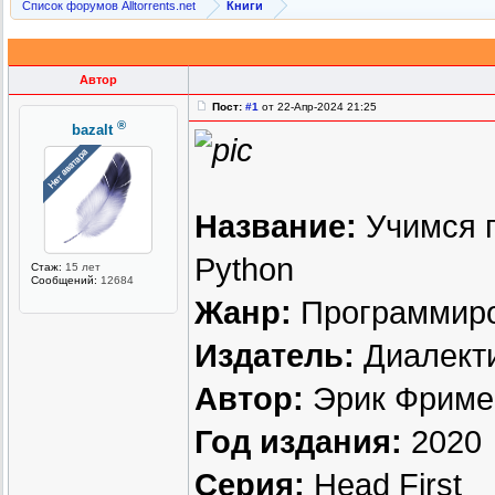
Список форумов Alltorrents.net
Книги
Автор
Пост:
#1
от 22-Апр-2024 21:25
®
bazalt
Название:
Учимся п
Python
Стаж:
15 лет
Сообщений:
12684
Жанр:
Программиро
Издатель:
Диалект
Автор:
Эрик Фриме
Год издания:
2020
Серия:
Head First