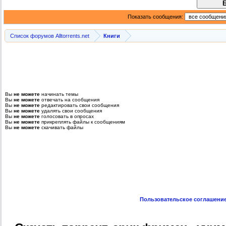
Показать сообщения:
Список форумов Alltorrents.net
Книги
Вы
не можете
начинать темы
Вы
не можете
отвечать на сообщения
Вы
не можете
редактировать свои сообщения
Вы
не можете
удалять свои сообщения
Вы
не можете
голосовать в опросах
Вы
не можете
прикреплять файлы к сообщениям
Вы
не можете
скачивать файлы
Пользовательское соглашени