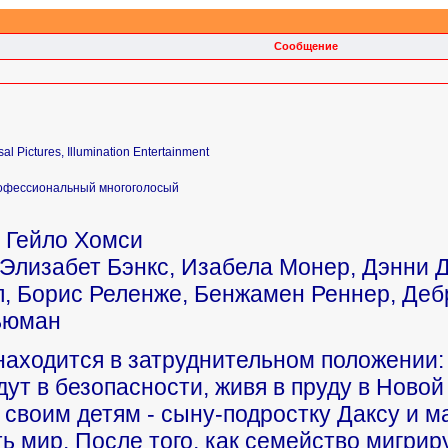
Сообщение
l Pictures, Illumination Entertainment
офессиональный многоголосый
 Гейло Хомси
Элизабет Бэнкс, Изабела Монер, Дэнни Де
, Борис Реленже, Бенжамен Реннер, Дебр
ьюман
находится в затруднительном положении:
удут в безопасности, живя в пруду в Ново
ь своим детям - сыну-подростку Даксу и м
 мир. После того, как семейство мигрир