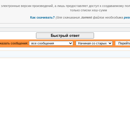
т электронные версии произведений, а лишь предоставляет доступ к создаваемому по
только списки хеш-сумм
Как скачивать?
(для скачивания
.torrent
файлов необходима
рег
Быстрый ответ
казать сообщения: