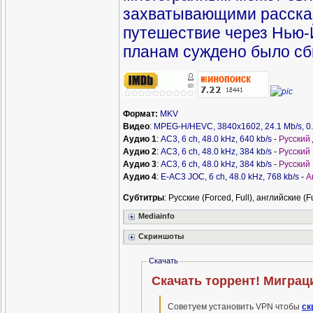
захватывающими рассказ
путешествие через Нью-Й
планам суждено было сб
Формат:
MKV
Видео
:
MPEG-H/HEVC, 3840x1602, 24.1 Mb/s, 0.
Аудио 1
:
AC3, 6 ch, 48.0 kHz, 640 kb/s
-
Русский
Аудио 2
:
AC3, 6 ch, 48.0 kHz, 384 kb/s
-
Русский 
Аудио 3
:
AC3, 6 ch, 48.0 kHz, 384 kb/s
-
Русский
Аудио 4
:
E-AC3 JOC, 6 ch, 48.0 kHz, 768 kb/s
-
А
Субтитры
: Русские (Forced, Full), английские (F
Mediainfo
Скриншоты
Скачать
Советуем установить VPN чтобы
ск