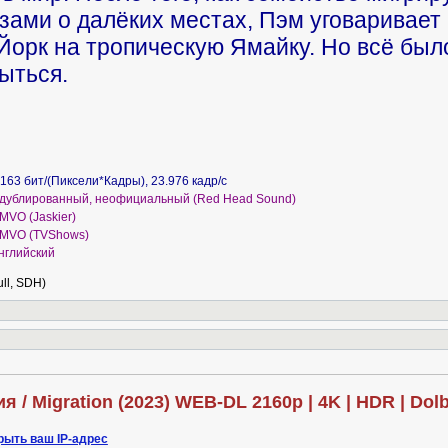
ами о далёких местах, Пэм уговаривает 
орк на тропическую Ямайку. Но всё был
ыться.
163 бит/(Пиксели*Кадры), 23.976 кадр/с
 дублированный, неофициальный (Red Head Sound)
MVO (Jaskier)
 MVO (TVShows)
нглийский
ull, SDH)
рыть ваш IP-адрес