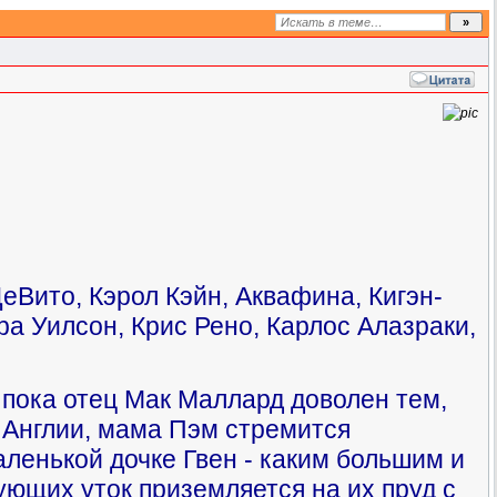
Вито, Кэрол Кэйн, Аквафина, Кигэн-
а Уилсон, Крис Рено, Карлос Алазраки,
 пока отец Мак Маллард доволен тем,
й Англии, мама Пэм стремится
аленькой дочке Гвен - каким большим и
ующих уток приземляется на их пруд с