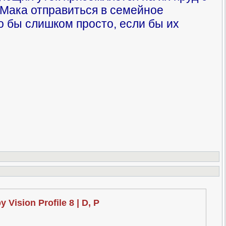
Мака отправиться в семейное
о бы слишком просто, если бы их
Скачать торрент! Миграция / Migration (2023) WEB-DL 2160p | 4K | HDR | Dolby Vision Profile 8 | D, P