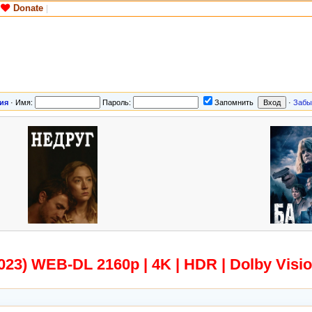
Donate
|
ия
·
Имя:
Пароль:
Запомнить
·
Забы
23) WEB-DL 2160p | 4K | HDR | Dolby Vision 