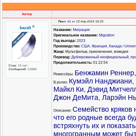
Автор
Пост:
#1
от 22-Апр-2024 16:25
®
bazalt
Название:
Миграция
Оригинальное название:
Migration
Год выхода:
2023
Производство:
США, Франция, Канада / Universa
Жанр:
Мультфильм, приключения, комедия
Перевод:
Дублированный неофициальный, пр
Продолжительность:
01:22:54
Стаж:
15 лет
Сообщений:
12684
Бенжамин Реннер,
Режиссёры:
Кумэйл Нанджиани, 
В ролях:
Майкл Ки, Дэвид Митчелл
Джон ДеМита, Ларэйн Н
Семейство кряков 
Описание:
что его родные всегда б
встряхнуть их и показат
многогранным может быть