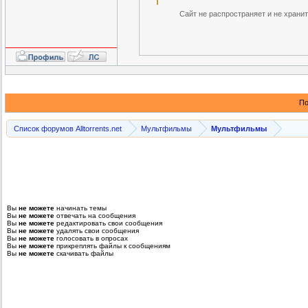
Сайт не распространяет и не храни
По
Список форумов Alltorrents.net
Мультфильмы
Мультфильмы
Вы
не можете
начинать темы
Вы
не можете
отвечать на сообщения
Вы
не можете
редактировать свои сообщения
Вы
не можете
удалять свои сообщения
Вы
не можете
голосовать в опросах
Вы
не можете
прикреплять файлы к сообщениям
Вы
не можете
скачивать файлы