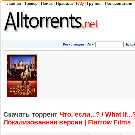
Главная
Трекер
Поиск
Правила
FAQ
Группы
Пользователи
|
|
|
|
|
|
|
Регистрация
·
Имя:
Парол
Скачать торрент
Что, если...? / What If.
Локализованн
ая версия | Flarrow Films