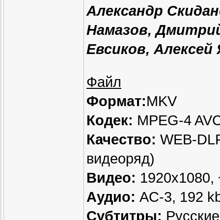
Александр Скидан
Намазов, Дмитрий
Евсиков, Алексей
Файл
Формат:
MKV
Кодек:
MPEG-4 AV
Качество:
WEB-DLRi
видеоряд)
Видео:
1920х1080, ~
Аудио:
AC-3, 192 kb
Субтитры:
Русские