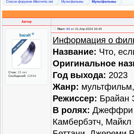
Список форумов Alltorrents.net
Мультфильмы
Мультфильмы
Автор
Пост:
#1
от 21-Апр-2024 20:45
®
bazalt
Информация о фил
Название:
Что, если
Оригинальное наз
Год выхода:
2023
Стаж:
15 лет
Сообщений:
12634
Жанр:
мультфильм, 
Режиссер:
Брайан 
В ролях:
Джеффри Р
Камбербэтч, Майкл 
Беттани, Джереми Р