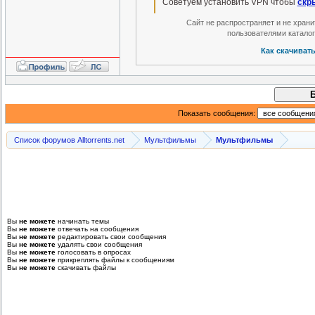
Советуем установить VPN чтобы
скр
Сайт не распространяет и не хран
пользователями катало
Как скачиват
Показать сообщения:
Список форумов Alltorrents.net
Мультфильмы
Мультфильмы
Вы
не можете
начинать темы
Вы
не можете
отвечать на сообщения
Вы
не можете
редактировать свои сообщения
Вы
не можете
удалять свои сообщения
Вы
не можете
голосовать в опросах
Вы
не можете
прикреплять файлы к сообщениям
Вы
не можете
скачивать файлы