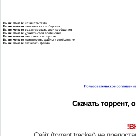
Вы
не можете
начинать темы
Вы
не можете
отвечать на сообщения
Вы
не можете
редактировать свои сообщения
Вы
не можете
удалять свои сообщения
Вы
не можете
голосовать в опросах
Вы
не можете
прикреплять файлы к сообщениям
Вы
не можете
скачивать файлы
Пользовательское соглашени
Скачать торрент, о
!В
Сайт (torrent tracker) не предос