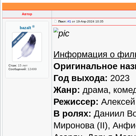
Автор
Пост:
#1
от 19-Апр-2024 10:35
®
bazalt
Информация о фил
Оригинальное наз
Стаж:
15 лет
Сообщений:
12499
Год выхода:
2023
Жанр:
драма, коме
Режиссер:
Алексей
В ролях:
Даниил Во
Миронова (II), Анф