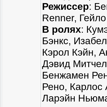
Режиссер
: Б
Renner, Гейло
В ролях
: Кум
Бэнкс, Изабе
Кэрол Кэйн, А
Дэвид Митчел
Бенжамен Рен
Рено, Карлос
Ларэйн Ньюм