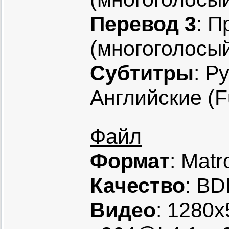
Перевод 3
: 
(многоголосы
Субтитры
: Р
Английские (F
Файл
Формат
: Matr
Качество
: BD
Видео
: 1280x