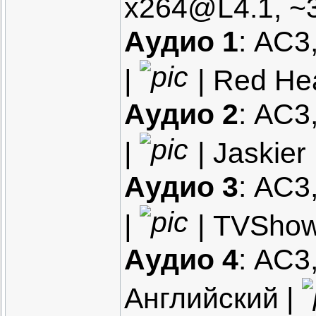
x264@L4.1, ~
Аудио 1
: AC3
|
| Red He
Аудио 2
: AC3
|
| Jaskier
Аудио 3
: AC3
|
| TVSho
Аудио 4
: AC3,
Английский |