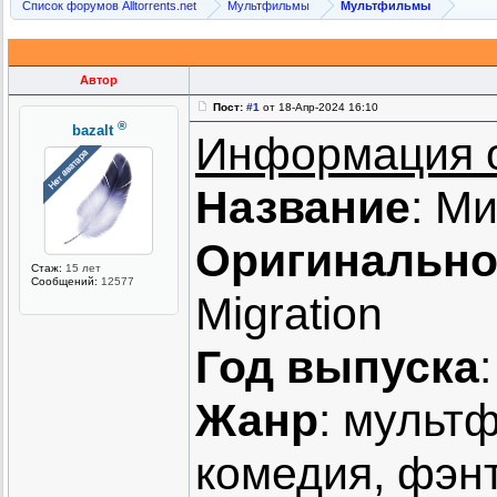
Список форумов Alltorrents.net
Мультфильмы
Мультфильмы
Автор
Пост:
#1
от 18-Апр-2024 16:10
®
bazalt
Информация 
Название
: М
Оригинально
Стаж:
15 лет
Сообщений:
12577
Migration
Год выпуска
Жанр
: мульт
комедия, фэн