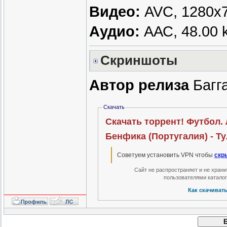
Видео:
AVC, 1280х72
Аудио:
ААС, 48.00 k
Скриншоты
Автор релиза
Багга
Скачать
Скачать торрент! Футбол. 
Бенфика (Португалия) - Тул
Советуем установить VPN чтобы
скр
Сайт не распространяет и не хран
пользователями катало
Как скачиват