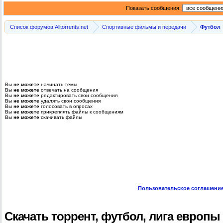
Показать сообщения:
Список форумов Alltorrents.net
Спортивные фильмы и передачи
Футбол
Вы
не можете
начинать темы
Вы
не можете
отвечать на сообщения
Вы
не можете
редактировать свои сообщения
Вы
не можете
удалять свои сообщения
Вы
не можете
голосовать в опросах
Вы
не можете
прикреплять файлы к сообщениям
Вы
не можете
скачивать файлы
Пользовательское соглашени
Скачать торрент, футбол, лига европы 