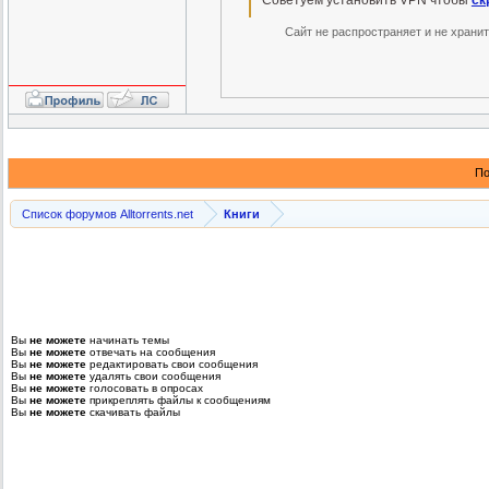
Советуем установить VPN чтобы
ск
Сайт не распространяет и не храни
По
Список форумов Alltorrents.net
Книги
Вы
не можете
начинать темы
Вы
не можете
отвечать на сообщения
Вы
не можете
редактировать свои сообщения
Вы
не можете
удалять свои сообщения
Вы
не можете
голосовать в опросах
Вы
не можете
прикреплять файлы к сообщениям
Вы
не можете
скачивать файлы