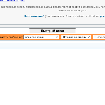
рыть ваш IP-адрес
т электронные версии произведений, а лишь предоставляет доступ к создаваемому по
только списки хеш-сумм
Как скачивать?
(для скачивания
.torrent
файлов необходима
рег
Быстрый ответ
казать сообщения: