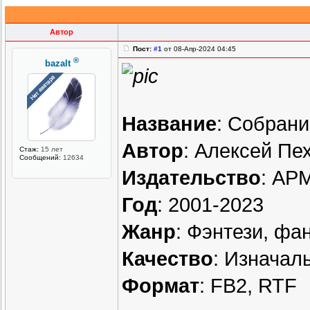
Автор
Пост:
#1
от 08-Апр-2024 04:45
®
bazalt
Название
: Собрани
Автор
: Алексей Пе
Стаж:
15 лет
Сообщений:
12634
Издательство
: АР
Год
: 2001-2023
Жанр
: Фэнтези, фа
Качество
: Изначал
Формат
: FB2, RTF