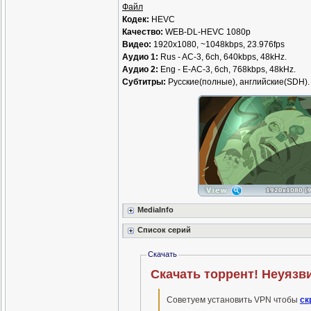
Файл
Кодек:
HEVC
Качество:
WEB-DL-HEVC 1080p
Видео:
1920x1080, ~1048kbps, 23.976fps
Аудио 1:
Rus - AC-3, 6ch, 640kbps, 48kHz.
Аудио 2:
Eng - E-AC-3, 6ch, 768kbps, 48kHz.
Субтитры:
Русские(полные), английские(SDH).
MediaInfo
Список серий
Скачать
Скачать торрент! Неуязвим
Советуем установить VPN чтобы
ск