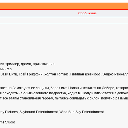
Сообщение
ик, триллер, драма, приключения
рмингер
 Зази Битц, Грэй Гриффин, Уолтон Гоггинс, Гиллиан Джейкобс, Эндрю Рэннел
ет на Землю для ее защиты, берет имя Нолан и женится на Деборе, которая 
я походить на обыкновенного подростка, ходит в школу и влюбляется в дево
ит все этапы становления героем, пытаясь совладать с силой, попутно разм
ey Pictures, Skybound Entertainment, Wind Sun Sky Entertainment
ms Studio