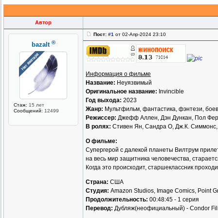
Автор
Пост:
#1
от 02-Апр-2024 23:10
®
bazalt
Информация о фильме
Название:
Неуязвимый
Оригинальное название:
Invincible
Год выхода:
2023
Стаж:
15 лет
Жанр:
Мультфильм, фантастика, фэнтези, боев
Сообщений:
12499
Режиссер:
Джефф Аллен, Дэн Дункан, Пол Фе
В ролях:
Стивен Ян, Сандра О, Дж.К. Симмонс,
О фильме:
Супергерой с далекой планеты Вилтрум прилета
на весь мир защитника человечества, стараетс
Когда это происходит, старшеклассник проход
Страна:
США
Студия:
Amazon Studios, Image Comics, Point Gr
Продолжительность:
00:48:45 - 1 серия
Перевод:
Дубляж(неофициальный) - Condor Fil